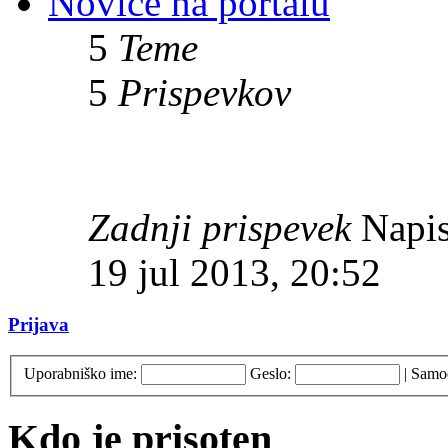
Novice na portalu
5
Teme
5
Prispevkov
Zadnji prispevek
Napis
19 jul 2013, 20:52
Prijava
Uporabniško ime:
Geslo:
|
Samod
Kdo je prisoten