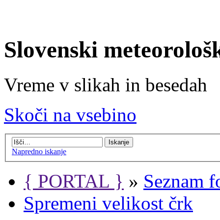
Slovenski meteorološ
Vreme v slikah in besedah
Skoči na vsebino
Napredno iskanje
{ PORTAL }
»
Seznam f
Spremeni velikost črk