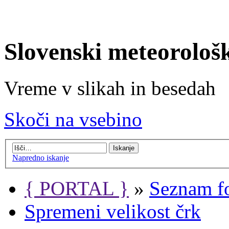
Slovenski meteorološ
Vreme v slikah in besedah
Skoči na vsebino
Napredno iskanje
{ PORTAL }
»
Seznam f
Spremeni velikost črk