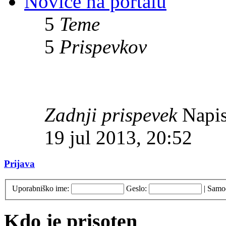
Novice na portalu
5
Teme
5
Prispevkov
Zadnji prispevek
Napis
19 jul 2013, 20:52
Prijava
Uporabniško ime:
Geslo:
|
Samod
Kdo je prisoten