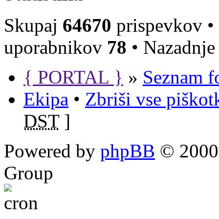
Skupaj
64670
prispevkov •
uporabnikov
78
• Nazadnje 
{ PORTAL }
»
Seznam f
Ekipa
•
Zbriši vse piško
DST
]
Powered by
phpBB
© 2000,
Group