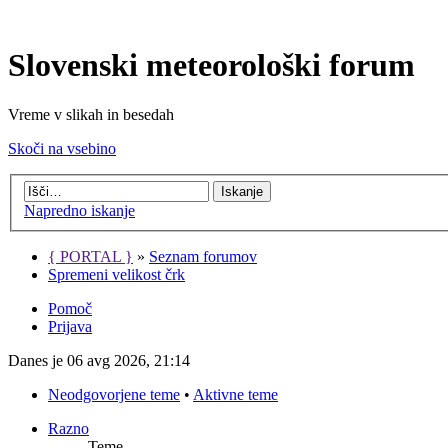
Slovenski meteorološki forum
Vreme v slikah in besedah
Skoči na vsebino
Napredno iskanje
{ PORTAL }
»
Seznam forumov
Spremeni velikost črk
Pomoč
Prijava
Danes je 06 avg 2026, 21:14
Neodgovorjene teme
•
Aktivne teme
Razno
Teme