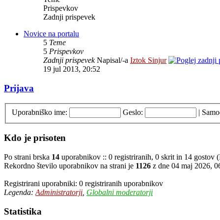
Prispevkov
Zadnji prispevek
Novice na portalu
5
Teme
5
Prispevkov
Zadnji prispevek
Napisal/-a
Iztok Sinjur
19 jul 2013, 20:52
Prijava
Uporabniško ime:
Geslo:
|
Samod
Kdo je prisoten
Po strani brska
14
uporabnikov :: 0 registriranih, 0 skrit in 14 gostov
Rekordno število uporabnikov na strani je
1126
z dne 04 maj 2026, 0
Registrirani uporabniki: 0 registriranih uporabnikov
Legenda:
Administratorji
,
Globalni moderatorji
Statistika