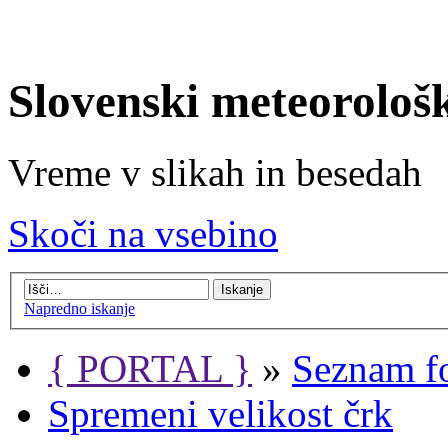
Slovenski meteorološ
Vreme v slikah in besedah
Skoči na vsebino
Napredno iskanje
{ PORTAL }
»
Seznam f
Spremeni velikost črk