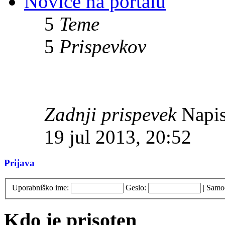
Novice na portalu
5
Teme
5
Prispevkov
Zadnji prispevek
Napis
19 jul 2013, 20:52
Prijava
Uporabniško ime:
Geslo:
|
Samod
Kdo je prisoten