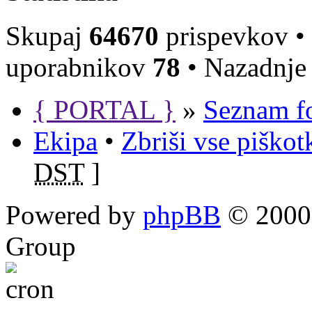
Skupaj
64670
prispevkov •
uporabnikov
78
• Nazadnje 
{ PORTAL }
»
Seznam f
Ekipa
•
Zbriši vse piško
DST
]
Powered by
phpBB
© 2000,
Group