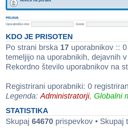
Novice na portalu
PRIJAVA
Uporabniško ime:
Geslo:
KDO JE PRISOTEN
Po strani brska
17
uporabnikov :: 0 
temeljijo na uporabnikih, dejavnih 
Rekordno število uporabnikov na st
Registrirani uporabniki: 0 registrir
Legenda:
Administratorji
,
Globalni 
STATISTIKA
Skupaj
64670
prispevkov • Skupaj