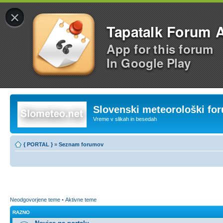
×
Tapatalk Forum 
App for this forum
In Google Play
Slovenski meteorološki fo
Vreme v slikah in besedah
{ PORTAL }
»
Seznam forumov
Neodgovorjene teme
•
Aktivne teme
RAZNO