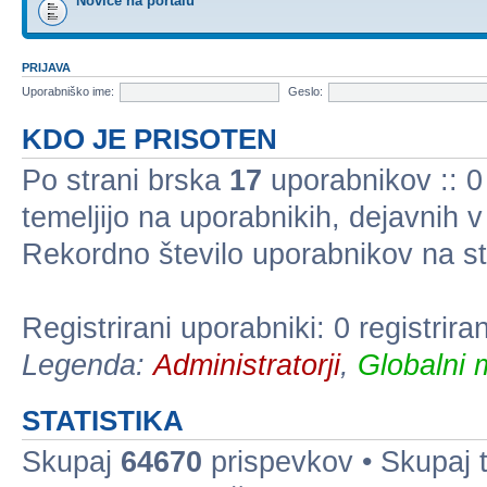
Novice na portalu
PRIJAVA
Uporabniško ime:
Geslo:
KDO JE PRISOTEN
Po strani brska
17
uporabnikov :: 0 
temeljijo na uporabnikih, dejavnih 
Rekordno število uporabnikov na st
Registrirani uporabniki: 0 registrir
Legenda:
Administratorji
,
Globalni 
STATISTIKA
Skupaj
64670
prispevkov • Skupaj