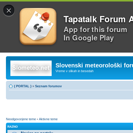
×
Tapatalk Forum 
App for this forum
In Google Play
Slovenski meteorološki fo
Vreme v slikah in besedah
{ PORTAL }
»
Seznam forumov
Neodgovorjene teme
•
Aktivne teme
RAZNO