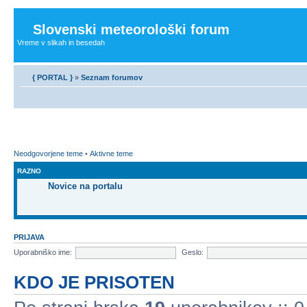
Slovenski meteorološki forum
Vreme v slikah in besedah
{ PORTAL }
»
Seznam forumov
Neodgovorjene teme
•
Aktivne teme
RAZNO
Novice na portalu
PRIJAVA
Uporabniško ime:
Geslo:
KDO JE PRISOTEN