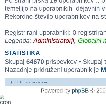
Po strani brska
19
uporabnikov :: 0 
temeljijo na uporabnikih, dejavnih 
Rekordno število uporabnikov na st
Registrirani uporabniki: 0 registrir
Legenda:
Administratorji
,
Globalni 
STATISTIKA
Skupaj
64670
prispevkov • Skupaj
Nazadnje pridruženi uporabnik je
M
{ PORTAL }
»
Seznam forumov
Powered by
phpBB
© 2000