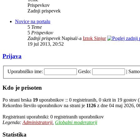
Prispevkov
Zadnji prispevek
Novice na portalu
5
Teme
5
Prispevkov
Zadnji prispevek
Napisal/-a
Iztok Sinjur
19 jul 2013, 20:52
Prijava
Uporabniško ime:
Geslo:
|
Samod
Kdo je prisoten
Po strani brska
19
uporabnikov :: 0 registriranih, 0 skrit in 19 gostov
Rekordno število uporabnikov na strani je
1126
z dne 04 maj 2026, 0
Registrirani uporabniki: 0 registriranih uporabnikov
Legenda:
Administratorji
,
Globalni moderatorji
Statistika