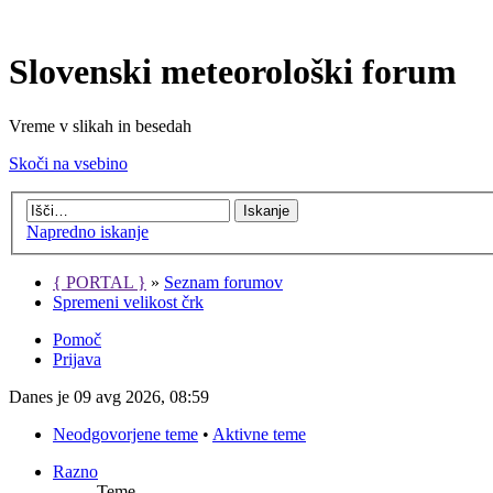
Slovenski meteorološki forum
Vreme v slikah in besedah
Skoči na vsebino
Napredno iskanje
{ PORTAL }
»
Seznam forumov
Spremeni velikost črk
Pomoč
Prijava
Danes je 09 avg 2026, 08:59
Neodgovorjene teme
•
Aktivne teme
Razno
Teme