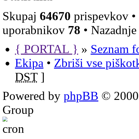
Skupaj
64670
prispevkov •
uporabnikov
78
• Nazadnje 
{ PORTAL }
»
Seznam f
Ekipa
•
Zbriši vse piško
DST
]
Powered by
phpBB
© 2000,
Group