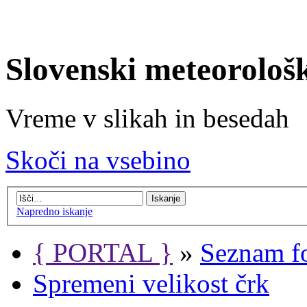
Slovenski meteorološ
Vreme v slikah in besedah
Skoči na vsebino
Napredno iskanje
{ PORTAL }
»
Seznam f
Spremeni velikost črk