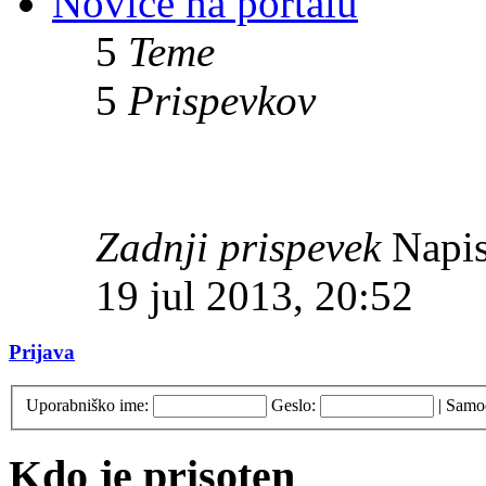
Novice na portalu
5
Teme
5
Prispevkov
Zadnji prispevek
Napis
19 jul 2013, 20:52
Prijava
Uporabniško ime:
Geslo:
|
Samod
Kdo je prisoten