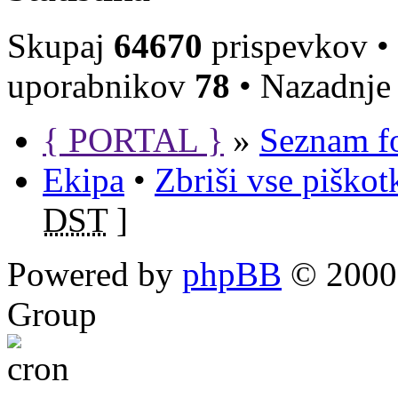
Skupaj
64670
prispevkov •
uporabnikov
78
• Nazadnje 
{ PORTAL }
»
Seznam f
Ekipa
•
Zbriši vse piško
DST
]
Powered by
phpBB
© 2000,
Group