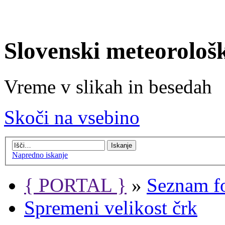
Slovenski meteorološ
Vreme v slikah in besedah
Skoči na vsebino
Napredno iskanje
{ PORTAL }
»
Seznam f
Spremeni velikost črk