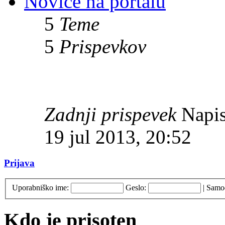
Novice na portalu
5
Teme
5
Prispevkov
Zadnji prispevek
Napis
19 jul 2013, 20:52
Prijava
Uporabniško ime:
Geslo:
|
Samod
Kdo je prisoten