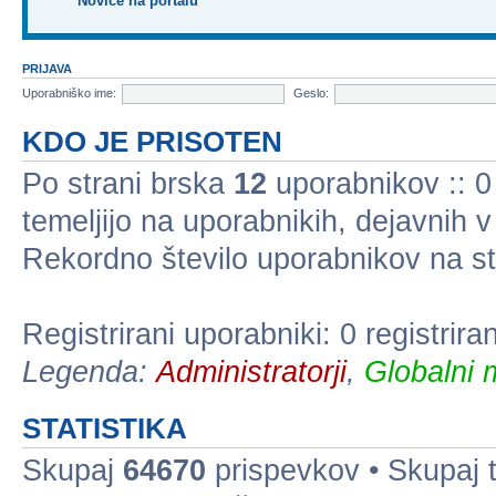
Novice na portalu
PRIJAVA
Uporabniško ime:
Geslo:
KDO JE PRISOTEN
Po strani brska
12
uporabnikov :: 0 
temeljijo na uporabnikih, dejavnih 
Rekordno število uporabnikov na st
Registrirani uporabniki: 0 registrir
Legenda:
Administratorji
,
Globalni 
STATISTIKA
Skupaj
64670
prispevkov • Skupaj