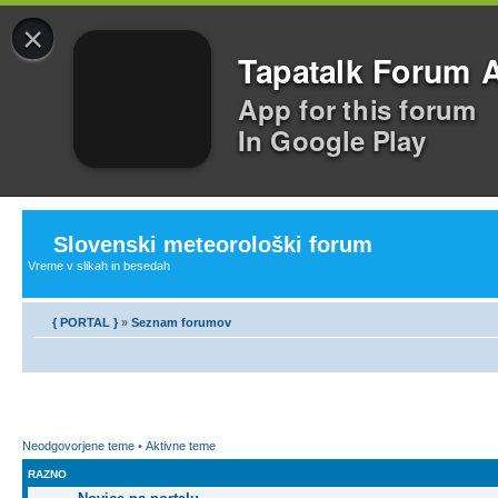
×
Tapatalk Forum 
App for this forum
In Google Play
Slovenski meteorološki forum
Vreme v slikah in besedah
{ PORTAL }
»
Seznam forumov
Neodgovorjene teme
•
Aktivne teme
RAZNO