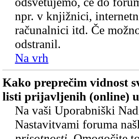
odsvetujemo, če do forum
npr. v knjižnici, internet
računalnici itd. Če možnos
odstranil.
Na vrh
Kako preprečim vidnost s
listi prijavljenih (online
Na vaši Uporabniški Nadz
Nastavitvami foruma naš
prisotnosti
. Omogočite t