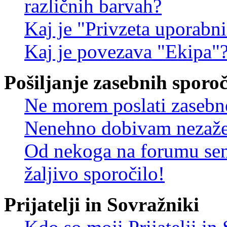
različnih barvah?
Kaj je "Privzeta uporabn
Kaj je povezava "Ekipa"
Pošiljanje zasebnih sporoč
Ne morem poslati zasebn
Nenehno dobivam nezažel
Od nekoga na forumu sem
žaljivo sporočilo!
Prijatelji in Sovražniki