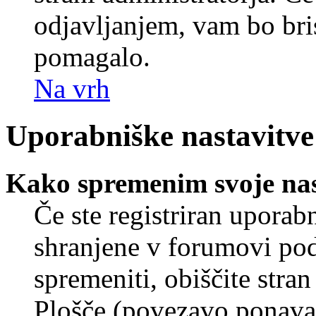
odjavljanjem, vam bo br
pomagalo.
Na vrh
Uporabniške nastavitve
Kako spremenim svoje nas
Če ste registriran uporab
shranjene v forumovi poda
spremeniti, obiščite str
Plošče (povezavo ponavad