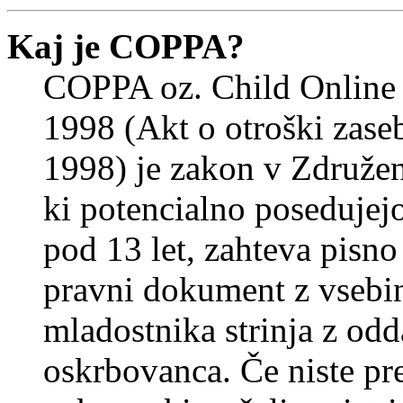
Kaj je COPPA?
COPPA oz. Child Online 
1998 (Akt o otroški zasebn
1998) je zakon v Združeni
ki potencialno posedujej
pod 13 let, zahteva pisno
pravni dokument z vsebin
mladostnika strinja z od
oskrbovanca. Če niste prep