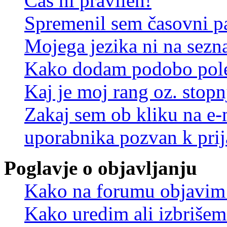
Čas ni pravilen!
Spremenil sem časovni pa
Mojega jezika ni na sez
Kako dodam podobo pole
Kaj je moj rang oz. stop
Zakaj sem ob kliku na e
uporabnika pozvan k prij
Poglavje o objavljanju
Kako na forumu objavim
Kako uredim ali izbriše