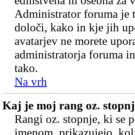
edinstvena in osebna za 
Administrator foruma je t
določi, kako in kje jih u
avatarjev ne morete upora
administratorja foruma in
tako.
Na vrh
Kaj je moj rang oz. stopn
Rangi oz. stopnje, ki se
imenom, prikazujejo, koli