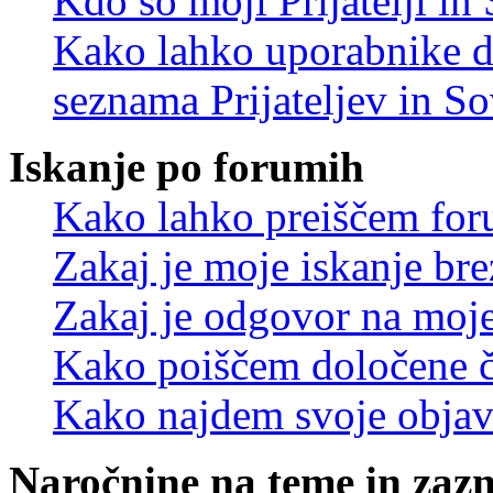
Kdo so moji Prijatelji i
Kako lahko uporabnike d
seznama Prijateljev in S
Iskanje po forumih
Kako lahko preiščem for
Zakaj je moje iskanje bre
Zakaj je odgovor na moje 
Kako poiščem določene č
Kako najdem svoje objav
Naročnine na teme in zaz