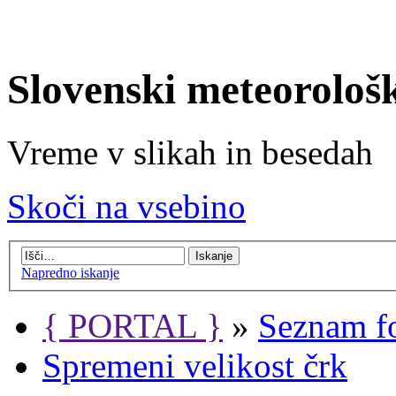
Slovenski meteorološ
Vreme v slikah in besedah
Skoči na vsebino
Napredno iskanje
{ PORTAL }
»
Seznam f
Spremeni velikost črk