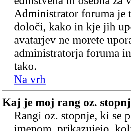
edinstvena in osebna za 
Administrator foruma je t
določi, kako in kje jih u
avatarjev ne morete upora
administratorja foruma in
tako.
Na vrh
Kaj je moj rang oz. stopn
Rangi oz. stopnje, ki se
imenom, prikazujejo, koli