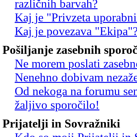
različnih barvah?
Kaj je "Privzeta uporabn
Kaj je povezava "Ekipa"
Pošiljanje zasebnih sporoč
Ne morem poslati zasebn
Nenehno dobivam nezažel
Od nekoga na forumu sem
žaljivo sporočilo!
Prijatelji in Sovražniki