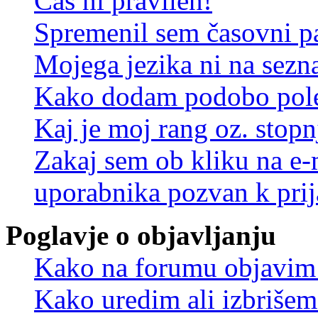
Čas ni pravilen!
Spremenil sem časovni pa
Mojega jezika ni na sez
Kako dodam podobo pole
Kaj je moj rang oz. stop
Zakaj sem ob kliku na e
uporabnika pozvan k prij
Poglavje o objavljanju
Kako na forumu objavim
Kako uredim ali izbriše