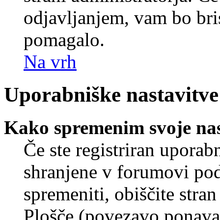
odjavljanjem, vam bo br
pomagalo.
Na vrh
Uporabniške nastavitve
Kako spremenim svoje nas
Če ste registriran uporab
shranjene v forumovi poda
spremeniti, obiščite str
Plošče (povezavo ponavad