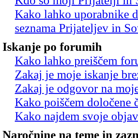
Kdo so moji Prijatelji i
Kako lahko uporabnike d
seznama Prijateljev in S
Iskanje po forumih
Kako lahko preiščem for
Zakaj je moje iskanje bre
Zakaj je odgovor na moje 
Kako poiščem določene č
Kako najdem svoje objav
Naročnine na teme in zaz