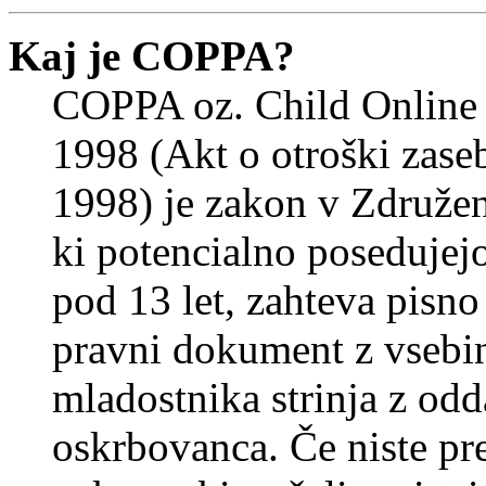
Kaj je COPPA?
COPPA oz. Child Online 
1998 (Akt o otroški zasebn
1998) je zakon v Združeni
ki potencialno posedujej
pod 13 let, zahteva pisno
pravni dokument z vsebin
mladostnika strinja z od
oskrbovanca. Če niste prep