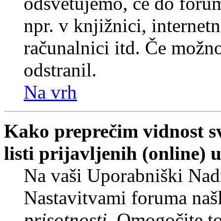
odsvetujemo, če do forum
npr. v knjižnici, internet
računalnici itd. Če možnos
odstranil.
Na vrh
Kako preprečim vidnost s
listi prijavljenih (online
Na vaši Uporabniški Nadz
Nastavitvami foruma naš
prisotnosti
. Omogočite t