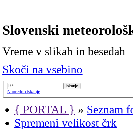
Slovenski meteorološ
Vreme v slikah in besedah
Skoči na vsebino
Napredno iskanje
{ PORTAL }
»
Seznam f
Spremeni velikost črk