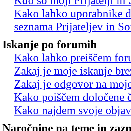
Kdo so moji Prijatelji i
Kako lahko uporabnike d
seznama Prijateljev in S
Iskanje po forumih
Kako lahko preiščem for
Zakaj je moje iskanje bre
Zakaj je odgovor na moje 
Kako poiščem določene č
Kako najdem svoje objav
Naročnine na teme in zaz