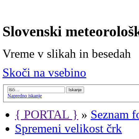
Slovenski meteorološ
Vreme v slikah in besedah
Skoči na vsebino
Napredno iskanje
{ PORTAL }
»
Seznam f
Spremeni velikost črk