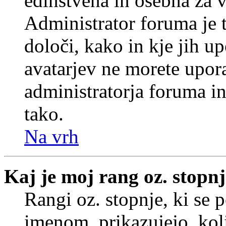
edinstvena in osebna za 
Administrator foruma je t
določi, kako in kje jih u
avatarjev ne morete upora
administratorja foruma in
tako.
Na vrh
Kaj je moj rang oz. stopn
Rangi oz. stopnje, ki se
imenom, prikazujejo, koli