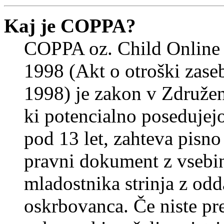
Kaj je COPPA?
COPPA oz. Child Online 
1998 (Akt o otroški zasebn
1998) je zakon v Združeni
ki potencialno posedujej
pod 13 let, zahteva pisno
pravni dokument z vsebin
mladostnika strinja z od
oskrbovanca. Če niste prep