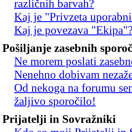
različnih barvah?
Kaj je "Privzeta uporabn
Kaj je povezava "Ekipa"
Pošiljanje zasebnih sporoč
Ne morem poslati zasebn
Nenehno dobivam nezažel
Od nekoga na forumu sem
žaljivo sporočilo!
Prijatelji in Sovražniki