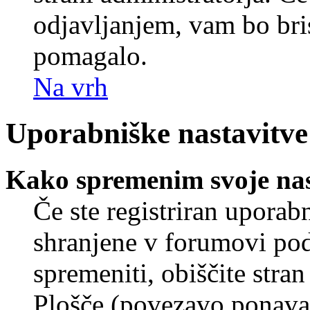
odjavljanjem, vam bo br
pomagalo.
Na vrh
Uporabniške nastavitve
Kako spremenim svoje nas
Če ste registriran uporab
shranjene v forumovi poda
spremeniti, obiščite str
Plošče (povezavo ponavad