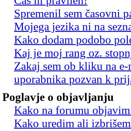
Čas ni pravilen!
Spremenil sem časovni pa
Mojega jezika ni na sez
Kako dodam podobo pole
Kaj je moj rang oz. stop
Zakaj sem ob kliku na e
uporabnika pozvan k prij
Poglavje o objavljanju
Kako na forumu objavim
Kako uredim ali izbriše