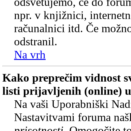
odsvetujemo, če do forum
npr. v knjižnici, internet
računalnici itd. Če možnos
odstranil.
Na vrh
Kako preprečim vidnost s
listi prijavljenih (online
Na vaši Uporabniški Nadz
Nastavitvami foruma naš
prisotnosti
. Omogočite t