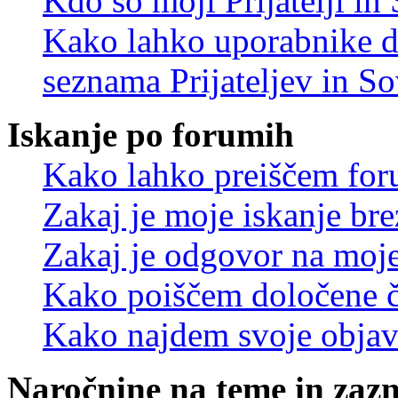
Kdo so moji Prijatelji i
Kako lahko uporabnike d
seznama Prijateljev in S
Iskanje po forumih
Kako lahko preiščem for
Zakaj je moje iskanje bre
Zakaj je odgovor na moje 
Kako poiščem določene č
Kako najdem svoje objav
Naročnine na teme in zaz