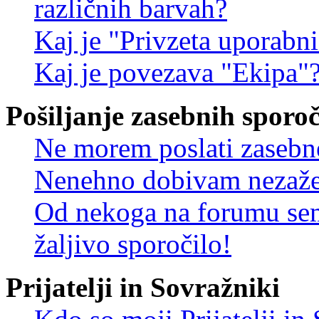
različnih barvah?
Kaj je "Privzeta uporabn
Kaj je povezava "Ekipa"
Pošiljanje zasebnih sporoč
Ne morem poslati zasebn
Nenehno dobivam nezažel
Od nekoga na forumu sem
žaljivo sporočilo!
Prijatelji in Sovražniki