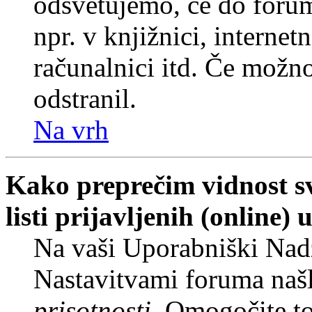
odsvetujemo, če do forum
npr. v knjižnici, internet
računalnici itd. Če možnos
odstranil.
Na vrh
Kako preprečim vidnost s
listi prijavljenih (online
Na vaši Uporabniški Nadz
Nastavitvami foruma naš
prisotnosti
. Omogočite t