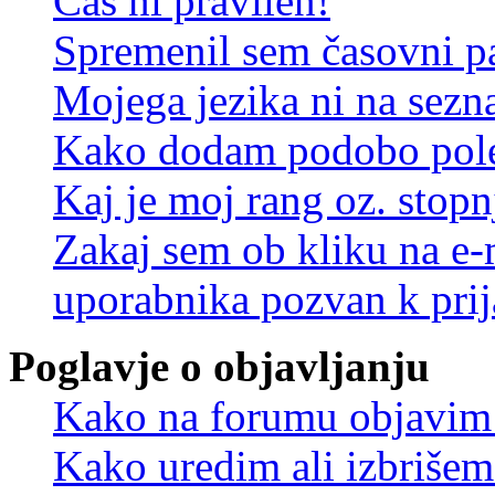
Čas ni pravilen!
Spremenil sem časovni pa
Mojega jezika ni na sez
Kako dodam podobo pole
Kaj je moj rang oz. stop
Zakaj sem ob kliku na e
uporabnika pozvan k prij
Poglavje o objavljanju
Kako na forumu objavim
Kako uredim ali izbriše