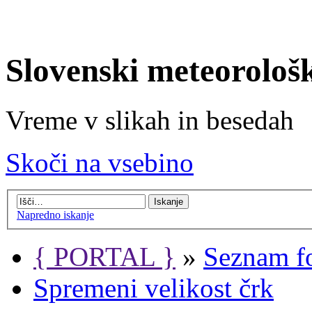
Slovenski meteorološ
Vreme v slikah in besedah
Skoči na vsebino
Napredno iskanje
{ PORTAL }
»
Seznam f
Spremeni velikost črk