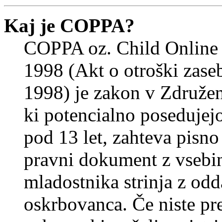
Kaj je COPPA?
COPPA oz. Child Online 
1998 (Akt o otroški zasebn
1998) je zakon v Združeni
ki potencialno posedujej
pod 13 let, zahteva pisno
pravni dokument z vsebin
mladostnika strinja z od
oskrbovanca. Če niste prep