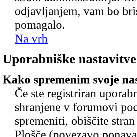
odjavljanjem, vam bo br
pomagalo.
Na vrh
Uporabniške nastavitve
Kako spremenim svoje nas
Če ste registriran uporab
shranjene v forumovi poda
spremeniti, obiščite str
Plošče (povezavo ponavad