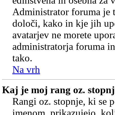
edinstvena in osebna za 
Administrator foruma je t
določi, kako in kje jih u
avatarjev ne morete upora
administratorja foruma in
tako.
Na vrh
Kaj je moj rang oz. stopn
Rangi oz. stopnje, ki se
imenom, prikazujejo, koli