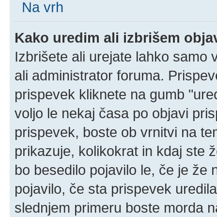
Na vrh
Kako uredim ali izbrišem obj
Izbrišete ali urejate lahko samo
ali administrator foruma. Prispe
prispevek kliknete na gumb "ured
voljo le nekaj časa po objavi pr
prispevek, boste ob vrnitvi na t
prikazuje, kolikokrat in kdaj ste 
bo besedilo pojavilo le, če je ž
pojavilo, če sta prispevek uredil
slednjem primeru boste morda naš