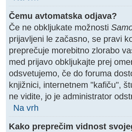
Čemu avtomatska odjava?
Če ne obkljukate možnosti
Samod
prijavljeni le začasno, se pravi 
preprečuje morebitno zlorabo vaše
med prijavo obkljukajte prej om
odsvetujemo, če do foruma dostop
knjižnici, internetnem "kafiču", š
ne vidite, jo je administrator odstr
Na vrh
Kako preprečim vidnost svoje