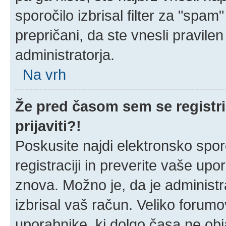
sporočilo izbrisal filter za "spa
prepričani, da ste vnesli pravilen
administratorja.
Na vrh
Že pred časom sem se registri
prijaviti?!
Poskusite najdi elektronsko sporoč
registraciji in preverite vaše up
znova. Možno je, da je administra
izbrisal vaš račun. Veliko forumov
uporabnike, ki dolgo časa ne obj