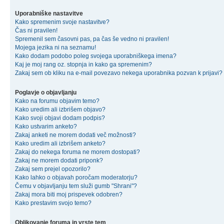
Uporabniške nastavitve
Kako spremenim svoje nastavitve?
Čas ni pravilen!
Spremenil sem časovni pas, pa čas še vedno ni pravilen!
Mojega jezika ni na seznamu!
Kako dodam podobo poleg svojega uporabniškega imena?
Kaj je moj rang oz. stopnja in kako ga spremenim?
Zakaj sem ob kliku na e-mail povezavo nekega uporabnika pozvan k prijavi?
Poglavje o objavljanju
Kako na forumu objavim temo?
Kako uredim ali izbrišem objavo?
Kako svoji objavi dodam podpis?
Kako ustvarim anketo?
Zakaj anketi ne morem dodati več možnosti?
Kako uredim ali izbrišem anketo?
Zakaj do nekega foruma ne morem dostopati?
Zakaj ne morem dodati priponk?
Zakaj sem prejel opozorilo?
Kako lahko o objavah poročam moderatorju?
Čemu v objavljanju tem služi gumb "Shrani"?
Zakaj mora biti moj prispevek odobren?
Kako prestavim svojo temo?
Oblikovanje foruma in vrste tem