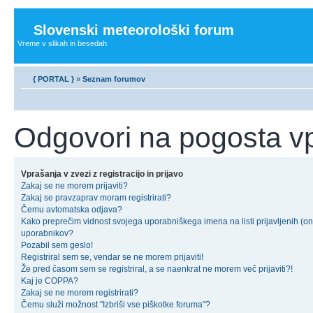
Slovenski meteorološki forum
Vreme v slikah in besedah
{ PORTAL }
»
Seznam forumov
Odgovori na pogosta v
Vprašanja v zvezi z registracijo in prijavo
Zakaj se ne morem prijaviti?
Zakaj se pravzaprav moram registrirati?
Čemu avtomatska odjava?
Kako preprečim vidnost svojega uporabniškega imena na listi prijavljenih (on
uporabnikov?
Pozabil sem geslo!
Registriral sem se, vendar se ne morem prijaviti!
Že pred časom sem se registriral, a se naenkrat ne morem več prijaviti?!
Kaj je COPPA?
Zakaj se ne morem registrirati?
Čemu služi možnost "Izbriši vse piškotke foruma"?