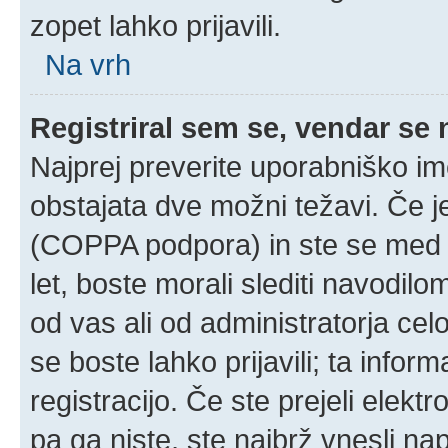
zopet lahko prijavili.
Na vrh
Registriral sem se, vendar se 
Najprej preverite uporabniško im
obstajata dve možni težavi. Če 
(COPPA podpora) in ste se med r
let, boste morali slediti navodilom
od vas ali od administratorja cel
se boste lahko prijavili; ta infor
registracijo. Če ste prejeli elekt
pa ga niste, ste najbrž vnesli na