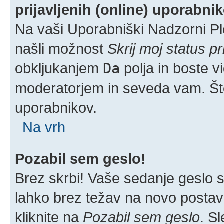
prijavljenih (online) uporabni
Na vaši Uporabniški Nadzorni Pl
našli možnost
Skrij moj status pr
obkljukanjem
Da
polja in boste v
moderatorjem in seveda vam. Šte
uporabnikov.
Na vrh
Pozabil sem geslo!
Brez skrbi! Vaše sedanje geslo si
lahko brez težav na novo postavlj
kliknite na
Pozabil sem geslo
. S