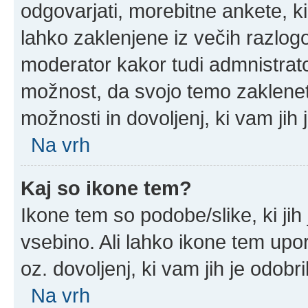
odgovarjati, morebitne ankete, k
lahko zaklenjene iz večih razlogo
moderator kakor tudi admnistrat
možnost, da svojo temo zaklenet
možnosti in dovoljenj, ki vam jih 
Na vrh
Kaj so ikone tem?
Ikone tem so podobe/slike, ki jih
vsebino. Ali lahko ikone tem upor
oz. dovoljenj, ki vam jih je odobr
Na vrh