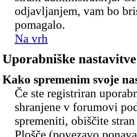
odjavljanjem, vam bo br
pomagalo.
Na vrh
Uporabniške nastavitve
Kako spremenim svoje nas
Če ste registriran uporab
shranjene v forumovi poda
spremeniti, obiščite str
Plošče (povezavo ponavad