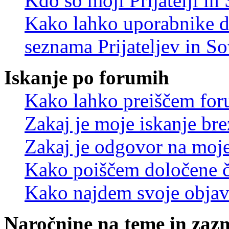
Kdo so moji Prijatelji i
Kako lahko uporabnike d
seznama Prijateljev in S
Iskanje po forumih
Kako lahko preiščem for
Zakaj je moje iskanje bre
Zakaj je odgovor na moje 
Kako poiščem določene č
Kako najdem svoje objav
Naročnine na teme in zaz