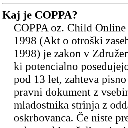
Kaj je COPPA?
COPPA oz. Child Online 
1998 (Akt o otroški zasebn
1998) je zakon v Združeni
ki potencialno posedujej
pod 13 let, zahteva pisno
pravni dokument z vsebin
mladostnika strinja z od
oskrbovanca. Če niste prep