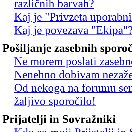
različnih barvah?
Kaj je "Privzeta uporabn
Kaj je povezava "Ekipa"
Pošiljanje zasebnih sporoč
Ne morem poslati zasebn
Nenehno dobivam nezažel
Od nekoga na forumu sem
žaljivo sporočilo!
Prijatelji in Sovražniki