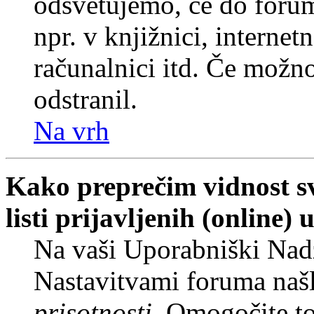
odsvetujemo, če do forum
npr. v knjižnici, internet
računalnici itd. Če možnos
odstranil.
Na vrh
Kako preprečim vidnost s
listi prijavljenih (online
Na vaši Uporabniški Nadz
Nastavitvami foruma naš
prisotnosti
. Omogočite t