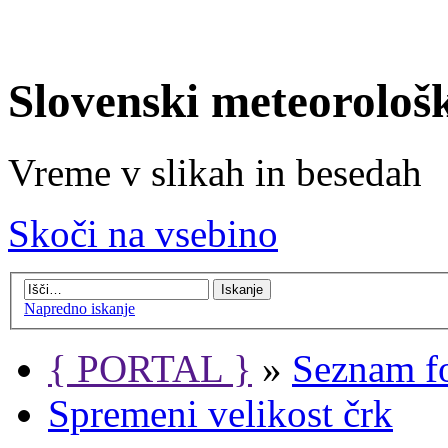
Slovenski meteorološ
Vreme v slikah in besedah
Skoči na vsebino
Napredno iskanje
{ PORTAL }
»
Seznam f
Spremeni velikost črk