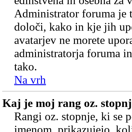
edinstvena in osebna za 
Administrator foruma je t
določi, kako in kje jih u
avatarjev ne morete upora
administratorja foruma in
tako.
Na vrh
Kaj je moj rang oz. stopn
Rangi oz. stopnje, ki se
imenom, prikazujejo, koli