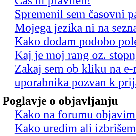
Čas ni pravilen!
Spremenil sem časovni pa
Mojega jezika ni na sez
Kako dodam podobo pole
Kaj je moj rang oz. stop
Zakaj sem ob kliku na e
uporabnika pozvan k prij
Poglavje o objavljanju
Kako na forumu objavim
Kako uredim ali izbriše