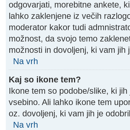
odgovarjati, morebitne ankete, k
lahko zaklenjene iz večih razlogo
moderator kakor tudi admnistrat
možnost, da svojo temo zaklenet
možnosti in dovoljenj, ki vam jih 
Na vrh
Kaj so ikone tem?
Ikone tem so podobe/slike, ki jih
vsebino. Ali lahko ikone tem upor
oz. dovoljenj, ki vam jih je odobr
Na vrh