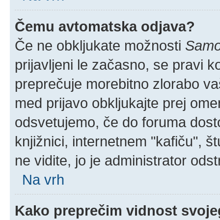
Čemu avtomatska odjava?
Če ne obkljukate možnosti
Samod
prijavljeni le začasno, se pravi 
preprečuje morebitno zlorabo vaše
med prijavo obkljukajte prej om
odsvetujemo, če do foruma dostop
knjižnici, internetnem "kafiču", š
ne vidite, jo je administrator odstr
Na vrh
Kako preprečim vidnost svoje