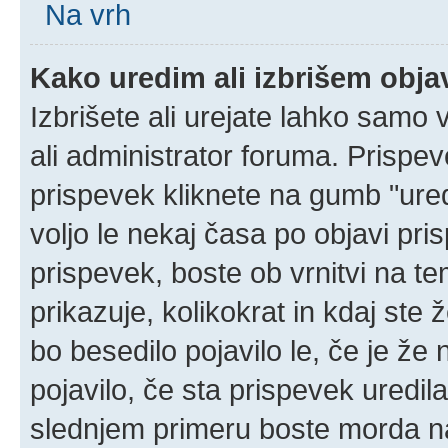
Na vrh
Kako uredim ali izbrišem obj
Izbrišete ali urejate lahko samo
ali administrator foruma. Prispe
prispevek kliknete na gumb "ured
voljo le nekaj časa po objavi pr
prispevek, boste ob vrnitvi na t
prikazuje, kolikokrat in kdaj ste 
bo besedilo pojavilo le, če je ž
pojavilo, če sta prispevek uredil
slednjem primeru boste morda naš