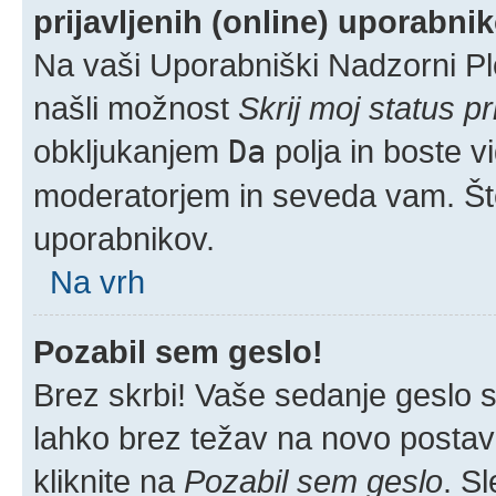
prijavljenih (online) uporabni
Na vaši Uporabniški Nadzorni Pl
našli možnost
Skrij moj status pr
obkljukanjem
Da
polja in boste v
moderatorjem in seveda vam. Šte
uporabnikov.
Na vrh
Pozabil sem geslo!
Brez skrbi! Vaše sedanje geslo si
lahko brez težav na novo postavlj
kliknite na
Pozabil sem geslo
. S