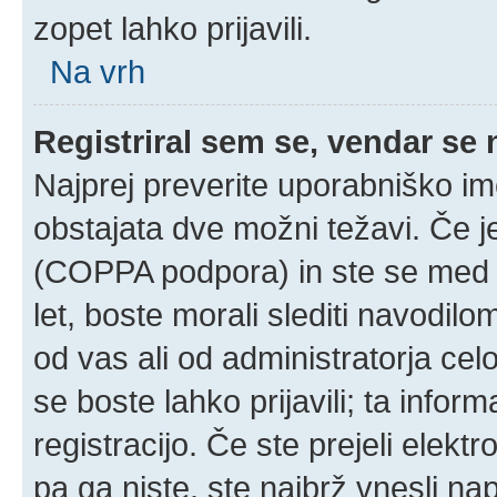
zopet lahko prijavili.
Na vrh
Registriral sem se, vendar se 
Najprej preverite uporabniško im
obstajata dve možni težavi. Če 
(COPPA podpora) in ste se med r
let, boste morali slediti navodilom
od vas ali od administratorja cel
se boste lahko prijavili; ta infor
registracijo. Če ste prejeli elekt
pa ga niste, ste najbrž vnesli na