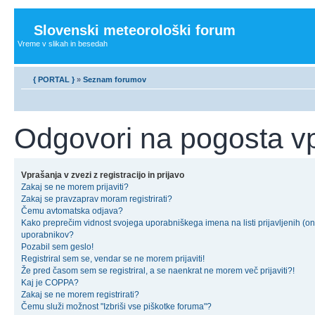
Slovenski meteorološki forum
Vreme v slikah in besedah
{ PORTAL }
»
Seznam forumov
Odgovori na pogosta v
Vprašanja v zvezi z registracijo in prijavo
Zakaj se ne morem prijaviti?
Zakaj se pravzaprav moram registrirati?
Čemu avtomatska odjava?
Kako preprečim vidnost svojega uporabniškega imena na listi prijavljenih (on
uporabnikov?
Pozabil sem geslo!
Registriral sem se, vendar se ne morem prijaviti!
Že pred časom sem se registriral, a se naenkrat ne morem več prijaviti?!
Kaj je COPPA?
Zakaj se ne morem registrirati?
Čemu služi možnost "Izbriši vse piškotke foruma"?