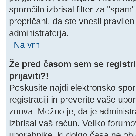
sporočilo izbrisal filter za "spa
prepričani, da ste vnesli pravilen
administratorja.
Na vrh
Že pred časom sem se registri
prijaviti?!
Poskusite najdi elektronsko sporoč
registraciji in preverite vaše up
znova. Možno je, da je administra
izbrisal vaš račun. Veliko forumov
uporabnike, ki dolgo časa ne obj