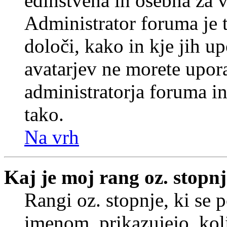
edinstvena in osebna za 
Administrator foruma je t
določi, kako in kje jih u
avatarjev ne morete upora
administratorja foruma in
tako.
Na vrh
Kaj je moj rang oz. stopn
Rangi oz. stopnje, ki se
imenom, prikazujejo, koli