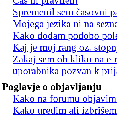
Čas ni pravilen!
Spremenil sem časovni pa
Mojega jezika ni na sez
Kako dodam podobo pole
Kaj je moj rang oz. stop
Zakaj sem ob kliku na e
uporabnika pozvan k prij
Poglavje o objavljanju
Kako na forumu objavim
Kako uredim ali izbriše