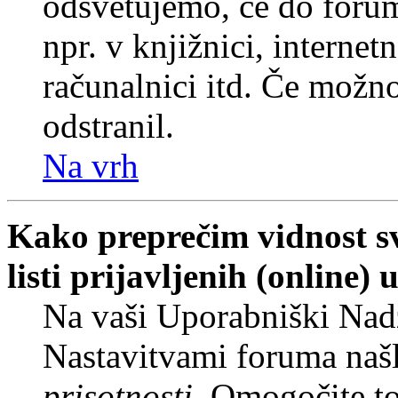
odsvetujemo, če do forum
npr. v knjižnici, internet
računalnici itd. Če možnos
odstranil.
Na vrh
Kako preprečim vidnost s
listi prijavljenih (online
Na vaši Uporabniški Nadz
Nastavitvami foruma naš
prisotnosti
. Omogočite t