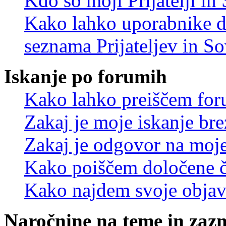
Kdo so moji Prijatelji i
Kako lahko uporabnike d
seznama Prijateljev in S
Iskanje po forumih
Kako lahko preiščem for
Zakaj je moje iskanje bre
Zakaj je odgovor na moje 
Kako poiščem določene č
Kako najdem svoje objav
Naročnine na teme in zaz