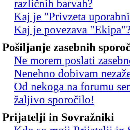
različnih barvah?
Kaj je "Privzeta uporabn
Kaj je povezava "Ekipa"
Pošiljanje zasebnih sporoč
Ne morem poslati zasebn
Nenehno dobivam nezažel
Od nekoga na forumu sem
žaljivo sporočilo!
Prijatelji in Sovražniki