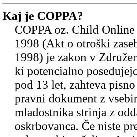
Kaj je COPPA?
COPPA oz. Child Online 
1998 (Akt o otroški zasebn
1998) je zakon v Združeni
ki potencialno posedujej
pod 13 let, zahteva pisno
pravni dokument z vsebin
mladostnika strinja z od
oskrbovanca. Če niste prep