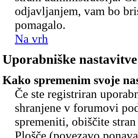
odjavljanjem, vam bo br
pomagalo.
Na vrh
Uporabniške nastavitve
Kako spremenim svoje nas
Če ste registriran uporab
shranjene v forumovi poda
spremeniti, obiščite str
Plošče (povezavo ponavad