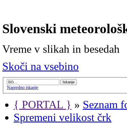
Slovenski meteorološ
Vreme v slikah in besedah
Skoči na vsebino
Napredno iskanje
{ PORTAL }
»
Seznam f
Spremeni velikost črk