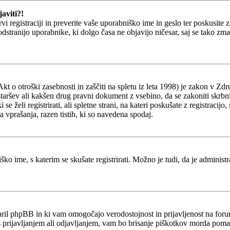
aviti?!
prvi registraciji in preverite vaše uporabniško ime in geslo ter poskusit
 odstranijo uporabnike, ki dolgo časa ne objavijo ničesar, saj se tako z
o otroški zasebnosti in zaščiti na spletu iz leta 1998) je zakon v Zdru
staršev ali kakšen drug pravni dokument z vsebino, da se zakoniti skrb
ki se želi registrirati, ali spletne strani, na kateri poskušate z registr
a vprašanja, razen tistih, ki so navedena spodaj.
ško ime, s katerim se skušate registrirati. Možno je tudi, da je administ
stvaril phpBB in ki vam omogočajo verodostojnost in prijavljenost na fo
 s prijavljanjem ali odjavljanjem, vam bo brisanje piškotkov morda poma