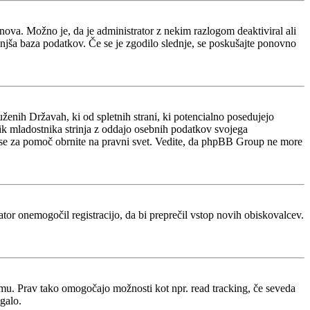
e znova. Možno je, da je administrator z nekim razlogom deaktiviral ali
manjša baza podatkov. Če se je zgodilo slednje, se poskušajte ponovno
ženih Državah, ki od spletnih strani, ki potencialno posedujejo
nik mladostnika strinja z oddajo osebnih podatkov svojega
acijo, se za pomoč obrnite na pravni svet. Vedite, da phpBB Group ne more
rator onemogočil registracijo, da bi preprečil vstop novih obiskovalcev.
rumu. Prav tako omogočajo možnosti kot npr. read tracking, če seveda
galo.