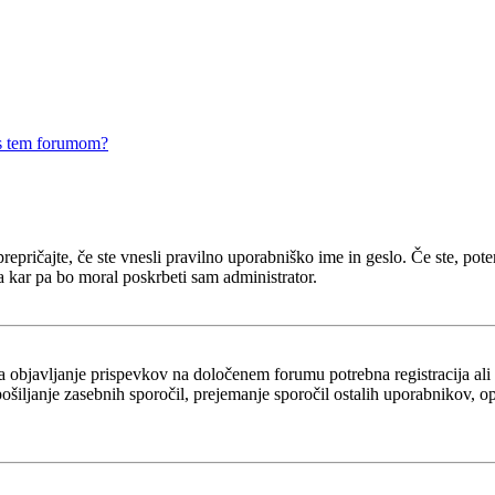
 s tem forumom?
epričajte, če ste vnesli pravilno uporabniško ime in geslo. Če ste, potem 
a kar pa bo moral poskrbeti sam administrator.
za objavljanje prispevkov na določenem forumu potrebna registracija al
 pošiljanje zasebnih sporočil, prejemanje sporočil ostalih uporabnikov, 