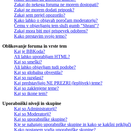
Zakaj do nekega foruma ne morem dostopati?
Zakaj ne morem dodati priponk?
Zakaj sem prejel opozorilo?
Kako lahko o objavah poročam moderatorju?
Čemu v objavljanju tem služi gumb "Shrani"?
Zakaj mora biti moj prispevek odobren?
Kako prestavim svojo temo?
Oblikovanje foruma in vrste tem
Kaj je BBKoda?
Ali lahko uporabljam HTML?
Kaj so smeški?
Ali lahko objavljam tudi podobe?
Kaj so globalna obvestila?
Kaj so razglasi?
Kaj predstavljajo NE PREZRI (lepljivek) teme?
Kaj so zaklenjene teme?
Kaj so ikone tem?
Uporabniški nivoji in skupine
Kaj so Administratorji?
Kaj so Moderatorji?
Kaj so uporabniške skupine?
Kje se nahajajo uporabniške skupine in kako se kakšni priključi
Kako postanem vodja uporabniške skupine?