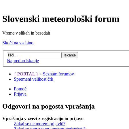
Slovenski meteorološki forum
Vreme v slikah in besedah
Skoči na vsebino
Napredno iskanje
{ PORTAL }
»
Seznam forumov
Spremeni velikost črk
Pomoč
Prijava
Odgovori na pogosta vprašanja
Vprašanja v zvezi z registracijo in prijavo
Zakaj se ne morem prijaviti?
Zakaj se pravzaprav moram registrirati?