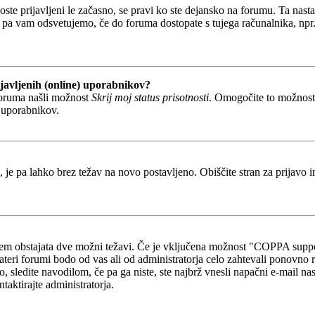
boste prijavljeni le začasno, se pravi ko ste dejansko na forumu. Ta nast
 pa vam odsvetujemo, če do foruma dostopate s tujega računalnika, npr. v
javljenih (online) uporabnikov?
foruma našli možnost
Skrij moj status prisotnosti
. Omogočite to možnos
h uporabnikov.
, je pa lahko brez težav na novo postavljeno. Obiščite stran za prijavo i
otem obstajata dve možni težavi. Če je vključena možnost "COPPA suppo
kateri forumi bodo od vas ali od administratorja celo zahtevali ponovno re
o, sledite navodilom, če pa ga niste, ste najbrž vnesli napačni e-mail na
ntaktirajte administratorja.