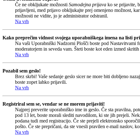
Če ne obkljukate možnosti
Samodejna prijava
ko se prijavite, 
prijavljeni, med prijavo obkljukajte prej omenjeno možnost, kar
možnosti ne vidite, jo je administrator odstranil.
Na vrh
Kako preprečim vidnost svojega uporabniškega imena na listi pri
Na vaši Uporabniški Nadzorni Plošči boste pod Nastavitvami 
moderatorjem in seveda vam. Šteti boste kot eden izmed skriti
Na vrh
Pozabil sem geslo!
Brez skrbi! Vaše sedanje geslo sicer ne more biti dobljeno nazaj
boste zopet lahko prijavili.
Na vrh
Registriral sem se, vendar se ne morem prijaviti!
Najprej preverite uporabniško ime in geslo. Če sta pravilna, p
pod 13 let, boste morali slediti navodilom, ki ste jih prejeli. Ne
podana tudi med registracijo. Če ste prejeli elektronsko sporočil
pošto. Če ste prepričani, da ste vnesli pravilen e-mail naslov, ko
Na vrh