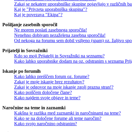
Zakaj se nekatere uporabniške skupine pojavljajo v različnih b
Kaj je "Privzeta uporabniška skupina"?
Kaj je povezava "Ekipa"?
Pošiljanje zasebnih sporočil
Ne morem poslati zasebnega sporočila!
Nenehno dobivam nezaželena zasebna sporočila!
Od nekoga na forumu sem dobil vsiljeno (spam) oz. žaljivo spo
Prijatelji in Sovražniki
Kdo so moji Prijatelji in Sovražniki na seznamu?
Kako lahko uporabnike dodam na oz. odstranim s seznama Prija
Iskanje po forumih
Kako lahko preiščem forum oz. forume?
Zakaj je moje iskanje brez rezultatov?
Zakaj je odgovor na moje iskanje zgolj prazna stran!?
Kako poiščem določene člane?
Kako najdem svoje objave in teme?
Naročnine na teme in zaznamki
Kakšna je razlika med zaznamki in naročninami na teme?
Kako se na določene forume ali teme naročim?
Kako svojo naročnino odstranim?