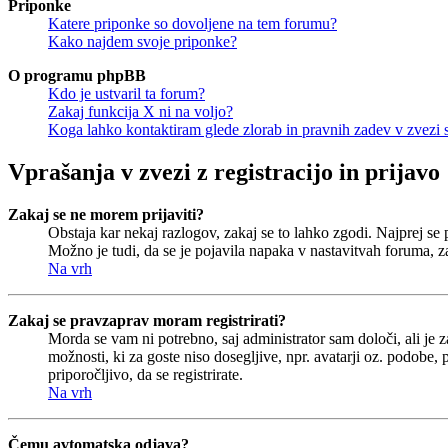
Priponke
Katere priponke so dovoljene na tem forumu?
Kako najdem svoje priponke?
O programu phpBB
Kdo je ustvaril ta forum?
Zakaj funkcija X ni na voljo?
Koga lahko kontaktiram glede zlorab in pravnih zadev v zvezi
Vprašanja v zvezi z registracijo in prijavo
Zakaj se ne morem prijaviti?
Obstaja kar nekaj razlogov, zakaj se to lahko zgodi. Najprej se pr
Možno je tudi, da se je pojavila napaka v nastavitvah foruma, z
Na vrh
Zakaj se pravzaprav moram registrirati?
Morda se vam ni potrebno, saj administrator sam določi, ali je 
možnosti, ki za goste niso dosegljive, npr. avatarji oz. podobe,
priporočljivo, da se registrirate.
Na vrh
Čemu avtomatska odjava?