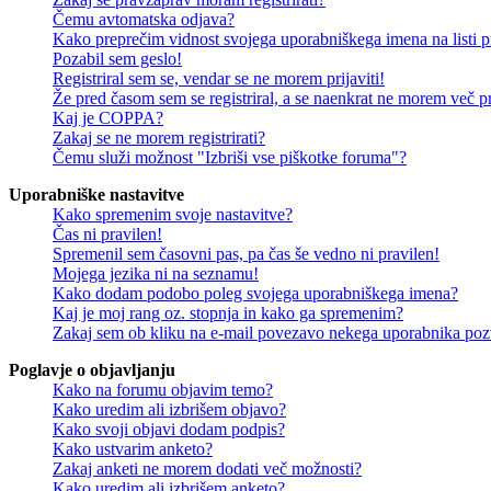
Čemu avtomatska odjava?
Kako preprečim vidnost svojega uporabniškega imena na listi pr
Pozabil sem geslo!
Registriral sem se, vendar se ne morem prijaviti!
Že pred časom sem se registriral, a se naenkrat ne morem več pri
Kaj je COPPA?
Zakaj se ne morem registrirati?
Čemu služi možnost "Izbriši vse piškotke foruma"?
Uporabniške nastavitve
Kako spremenim svoje nastavitve?
Čas ni pravilen!
Spremenil sem časovni pas, pa čas še vedno ni pravilen!
Mojega jezika ni na seznamu!
Kako dodam podobo poleg svojega uporabniškega imena?
Kaj je moj rang oz. stopnja in kako ga spremenim?
Zakaj sem ob kliku na e-mail povezavo nekega uporabnika pozv
Poglavje o objavljanju
Kako na forumu objavim temo?
Kako uredim ali izbrišem objavo?
Kako svoji objavi dodam podpis?
Kako ustvarim anketo?
Zakaj anketi ne morem dodati več možnosti?
Kako uredim ali izbrišem anketo?