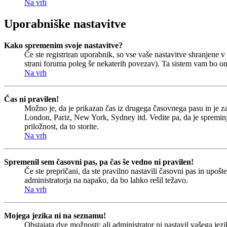
Na vrh
Uporabniške nastavitve
Kako spremenim svoje nastavitve?
Če ste registriran uporabnik, so vse vaše nastavitve shranjene
strani foruma poleg še nekaterih povezav). Ta sistem vam bo o
Na vrh
Čas ni pravilen!
Možno je, da je prikazan čas iz drugega časovnega pasu in je 
London, Pariz, New York, Sydney itd. Vedite pa, da je spreminjan
priložnost, da to storite.
Na vrh
Spremenil sem časovni pas, pa čas še vedno ni pravilen!
Če ste prepričani, da ste pravilno nastavili časovni pas in upoš
administratorja na napako, da bo lahko rešil težavo.
Na vrh
Mojega jezika ni na seznamu!
Obstajata dve možnosti: ali administrator ni nastavil vašega jezi