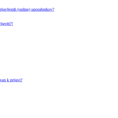
ijavljenih (online) uporabnikov?
javiti?!
an k prijavi?