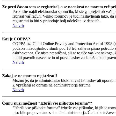
Že pred časom sem se registriral, a se naenkrat ne morem več prij
Poskusite najdi elektronsko sporočilo, ki ste ga prejeli ob vaši 
izbrisal vaš račun. Veliko forumov je tudi nastavljenih tako, da
registrirati in biti v prihodnje bolj udeleženi v debatah.
Na vrh
Kaj je COPPA?
COPPA oz. Child Online Privacy and Protection Act of 1998 (Akt 
podatke mladostnikov starih pod 13 let, zahteva pisno potrdilo 
oskrbovanca. Če niste prepričani, ali se to tiče vas kot nekoga, 
nuditi pravnih nasvetov in ni pravi naslov za kakršna koli pravn
Na vrh
Zakaj se ne morem registrirati?
Možno je, da je administrator blokiral vaš IP naslov ali uporabni
Z vprašanji se obrnite na administratorja foruma.
Na vrh
Čemu služi možnost "Izbriši vse piškotke foruma"?
"Izbriši vse piškotke foruma" izbriše vse piškotke, ki jih je u
niso bile prepovedane s strani administratorja. Če imate težave