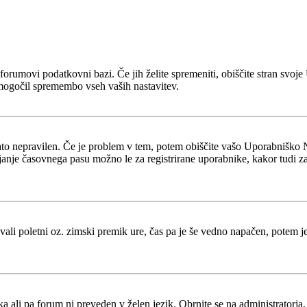
 v forumovi podatkovni bazi. Če jih želite spremeniti, obiščite stran s
mogočil spremembo vseh vaših nastavitev.
zato nepravilen. Če je problem v tem, potem obiščite vašo Uporabniško 
je časovnega pasu možno le za registrirane uporabnike, kakor tudi za več
tevali poletni oz. zimski premik ure, čas pa je še vedno napačen, potem 
ka ali pa forum ni preveden v želen jezik. Obrnite se na administratorja,