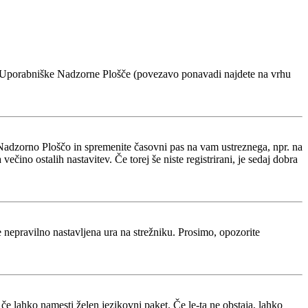
voje Uporabniške Nadzorne Plošče (povezavo ponavadi najdete na vrhu
Nadzorno Ploščo in spremenite časovni pas na vam ustreznega, npr. na
ino ostalih nastavitev. Če torej še niste registrirani, je sedaj dobra
je nepravilno nastavljena ura na strežniku. Prosimo, opozorite
 če lahko namesti želen jezikovni paket. Če le-ta ne obstaja, lahko