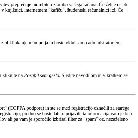
avitev preprečuje morebitno zlorabo vašega računa. Če želite ostati
 knjižnici, internetnem "kafiču", študentski računalnici itd. Če
t z obkljukanjem
polja in boste vidni samo administratorjem,
Da
n kliknite na
Pozabil sem geslo
. Sledite navodilom in v kratkem se
rt" (COPPA podpora) in ste se med registracijo označili za starega
gistracijo, predno se boste lahko prijavili; ta informacija vam je bila
slov ali pa vam je sporočilo izbrisal filter za "spam" oz. nezaželeno