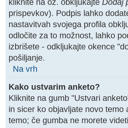
kliknite na oz. obkljukajte
Dodaj 
prispevkov). Podpis lahko dodate 
nastavitvah svojega profila obkl
odločite za to možnost, lahko p
izbrišete - odkljukajte okence "
pošiljanje.
Na vrh
Kako ustvarim anketo?
Kliknite na gumb "Ustvari anket
in sicer ko objavljate novo temo 
temo; če gumba ne morete videti