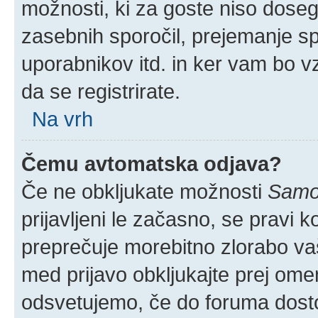
možnosti, ki za goste niso doseglj
zasebnih sporočil, prejemanje spo
uporabnikov itd. in ker vam bo vz
da se registrirate.
Na vrh
Čemu avtomatska odjava?
Če ne obkljukate možnosti
Samod
prijavljeni le začasno, se pravi 
preprečuje morebitno zlorabo vaše
med prijavo obkljukajte prej om
odsvetujemo, če do foruma dostop