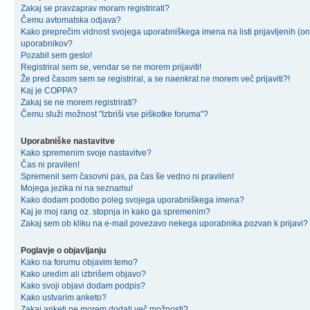
Zakaj se pravzaprav moram registrirati?
Čemu avtomatska odjava?
Kako preprečim vidnost svojega uporabniškega imena na listi prijavljenih (on
uporabnikov?
Pozabil sem geslo!
Registriral sem se, vendar se ne morem prijaviti!
Že pred časom sem se registriral, a se naenkrat ne morem več prijaviti?!
Kaj je COPPA?
Zakaj se ne morem registrirati?
Čemu služi možnost "Izbriši vse piškotke foruma"?
Uporabniške nastavitve
Kako spremenim svoje nastavitve?
Čas ni pravilen!
Spremenil sem časovni pas, pa čas še vedno ni pravilen!
Mojega jezika ni na seznamu!
Kako dodam podobo poleg svojega uporabniškega imena?
Kaj je moj rang oz. stopnja in kako ga spremenim?
Zakaj sem ob kliku na e-mail povezavo nekega uporabnika pozvan k prijavi?
Poglavje o objavljanju
Kako na forumu objavim temo?
Kako uredim ali izbrišem objavo?
Kako svoji objavi dodam podpis?
Kako ustvarim anketo?
Zakaj anketi ne morem dodati več možnosti?