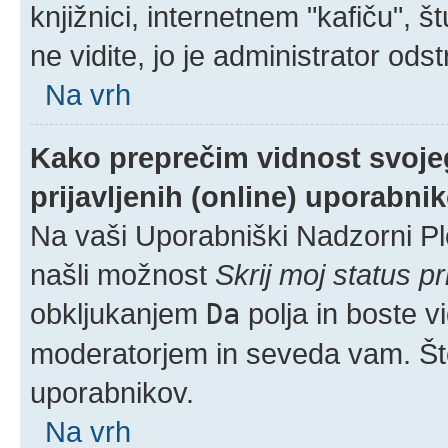
knjižnici, internetnem "kafiču", š
ne vidite, jo je administrator odstr
Na vrh
Kako preprečim vidnost svoje
prijavljenih (online) uporabni
Na vaši Uporabniški Nadzorni Pl
našli možnost
Skrij moj status pr
obkljukanjem
Da
polja in boste v
moderatorjem in seveda vam. Šte
uporabnikov.
Na vrh