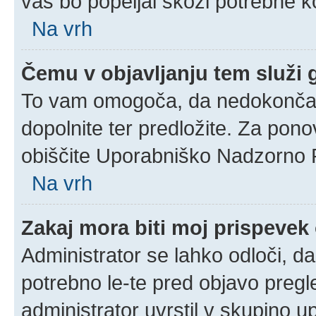
vas bo popeljal skozi potrebne ko
Na vrh
Čemu v objavljanju tem služi
To vam omogoča, da nedokončan 
dopolnite ter predložite. Za pon
obiščite Uporabniško Nadzorno 
Na vrh
Zakaj mora biti moj prispeve
Administrator se lahko odloči, da
potrebno le-te pred objavo pregle
administrator uvrstil v skupino u