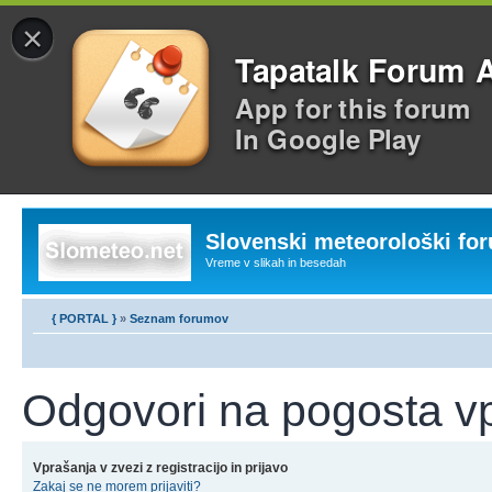
×
Tapatalk Forum 
App for this forum
In Google Play
Slovenski meteorološki fo
Vreme v slikah in besedah
{ PORTAL }
»
Seznam forumov
Odgovori na pogosta v
Vprašanja v zvezi z registracijo in prijavo
Zakaj se ne morem prijaviti?