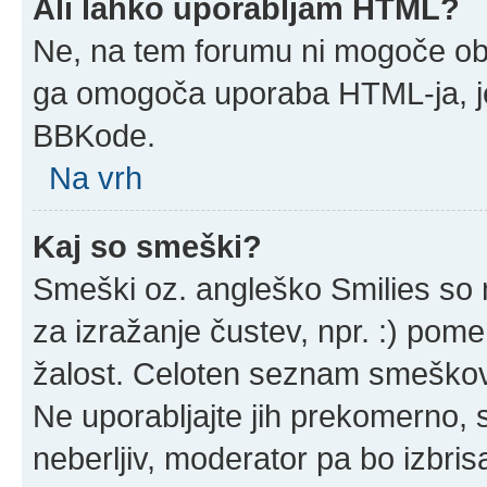
Ali lahko uporabljam HTML?
Ne, na tem forumu ni mogoče obja
ga omogoča uporaba HTML-ja, j
BBKode.
Na vrh
Kaj so smeški?
Smeški oz. angleško Smilies so m
za izražanje čustev, npr. :) pom
žalost. Celoten seznam smeškov 
Ne uporabljajte jih prekomerno, 
neberljiv, moderator pa bo izbris