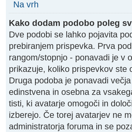
Na vrh
Kako dodam podobo poleg sv
Dve podobi se lahko pojavita p
prebiranjem prispevka. Prva po
rangom/stopnjo - ponavadi je v ob
prikazuje, koliko prispevkov ste o
Druga podoba je ponavadi večja 
edinstvena in osebna za vsakega
tisti, ki avatarje omogoči in določ
izberejo. Če torej avatarjev ne m
administratorja foruma in se poz