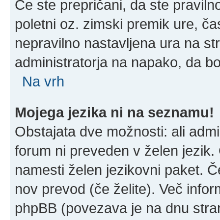
Če ste prepričani, da ste praviln
poletni oz. zimski premik ure, č
nepravilno nastavljena ura na st
administratorja na napako, da bo
Na vrh
Mojega jezika ni na seznamu!
Obstajata dve možnosti: ali admin
forum ni preveden v želen jezik. 
namesti želen jezikovni paket. Če
nov prevod (če želite). Več infor
phpBB (povezava je na dnu stran