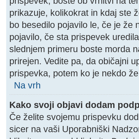
prispevek, boste ob vrnitvi na t
prikazuje, kolikokrat in kdaj ste 
bo besedilo pojavilo le, če je ž
pojavilo, če sta prispevek uredil
slednjem primeru boste morda naš
prirejen. Vedite pa, da običajni u
prispevka, potem ko je nekdo že
Na vrh
Kako svoji objavi dodam pod
Če želite svojemu prispevku dodat
sicer na vaši Uporabniški Nadzor