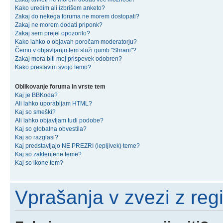
Kako uredim ali izbrišem anketo?
Zakaj do nekega foruma ne morem dostopati?
Zakaj ne morem dodati priponk?
Zakaj sem prejel opozorilo?
Kako lahko o objavah poročam moderatorju?
Čemu v objavljanju tem služi gumb "Shrani"?
Zakaj mora biti moj prispevek odobren?
Kako prestavim svojo temo?
Oblikovanje foruma in vrste tem
Kaj je BBKoda?
Ali lahko uporabljam HTML?
Kaj so smeški?
Ali lahko objavljam tudi podobe?
Kaj so globalna obvestila?
Kaj so razglasi?
Kaj predstavljajo NE PREZRI (lepljivek) teme?
Kaj so zaklenjene teme?
Kaj so ikone tem?
Vprašanja v zvezi z regis