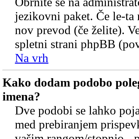
Obrnite se na administrat
jezikovni paket. Če le-ta 
nov prevod (če želite). V
spletni strani phpBB (pov
Na vrh
Kako dodam podobo poleg
imena?
Dve podobi se lahko poj
med prebiranjem prispev
vašim rangom/stopnjo - p