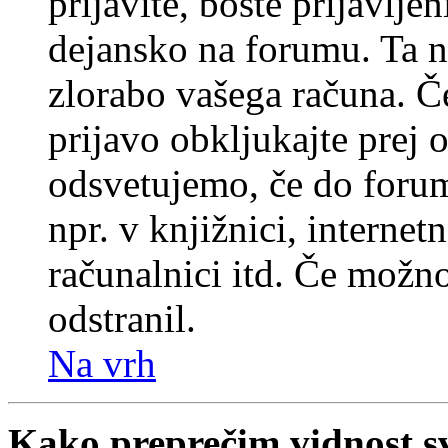
prijavite, boste prijavljen
dejansko na forumu. Ta n
zlorabo vašega računa. Če 
prijavo obkljukajte prej
odsvetujemo, če do forum
npr. v knjižnici, internet
računalnici itd. Če možnos
odstranil.
Na vrh
Kako preprečim vidnost s