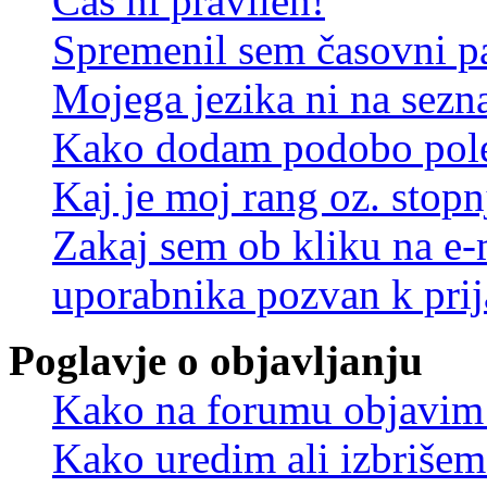
Čas ni pravilen!
Spremenil sem časovni pa
Mojega jezika ni na sez
Kako dodam podobo pole
Kaj je moj rang oz. stop
Zakaj sem ob kliku na e
uporabnika pozvan k prij
Poglavje o objavljanju
Kako na forumu objavim
Kako uredim ali izbriše