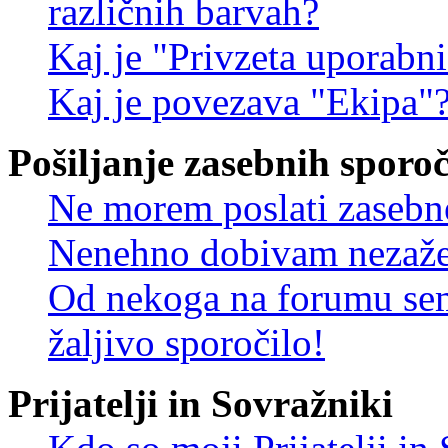
različnih barvah?
Kaj je "Privzeta uporabn
Kaj je povezava "Ekipa"
Pošiljanje zasebnih sporoč
Ne morem poslati zasebn
Nenehno dobivam nezažel
Od nekoga na forumu sem
žaljivo sporočilo!
Prijatelji in Sovražniki