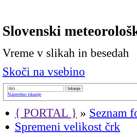
Slovenski meteorološ
Vreme v slikah in besedah
Skoči na vsebino
Napredno iskanje
{ PORTAL }
»
Seznam f
Spremeni velikost črk