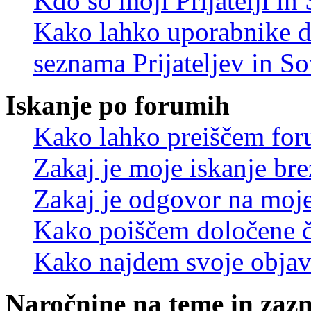
Kdo so moji Prijatelji i
Kako lahko uporabnike d
seznama Prijateljev in S
Iskanje po forumih
Kako lahko preiščem for
Zakaj je moje iskanje bre
Zakaj je odgovor na moje 
Kako poiščem določene č
Kako najdem svoje objav
Naročnine na teme in zaz