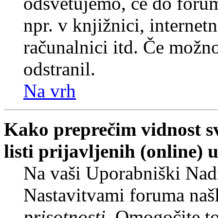
odsvetujemo, če do forum
npr. v knjižnici, internet
računalnici itd. Če možnos
odstranil.
Na vrh
Kako preprečim vidnost s
listi prijavljenih (online
Na vaši Uporabniški Nadz
Nastavitvami foruma naš
prisotnosti
. Omogočite t