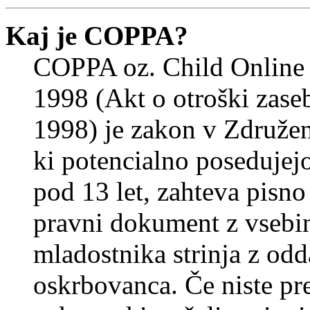
Kaj je COPPA?
COPPA oz. Child Online 
1998 (Akt o otroški zasebn
1998) je zakon v Združeni
ki potencialno posedujej
pod 13 let, zahteva pisno
pravni dokument z vsebin
mladostnika strinja z od
oskrbovanca. Če niste prep