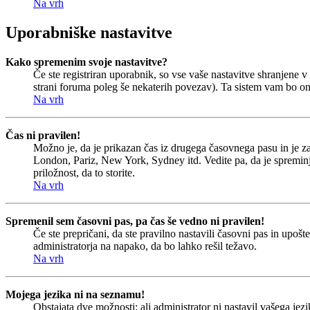
Na vrh
Uporabniške nastavitve
Kako spremenim svoje nastavitve?
Če ste registriran uporabnik, so vse vaše nastavitve shranjene
strani foruma poleg še nekaterih povezav). Ta sistem vam bo o
Na vrh
Čas ni pravilen!
Možno je, da je prikazan čas iz drugega časovnega pasu in je 
London, Pariz, New York, Sydney itd. Vedite pa, da je spreminjan
priložnost, da to storite.
Na vrh
Spremenil sem časovni pas, pa čas še vedno ni pravilen!
Če ste prepričani, da ste pravilno nastavili časovni pas in upoš
administratorja na napako, da bo lahko rešil težavo.
Na vrh
Mojega jezika ni na seznamu!
Obstajata dve možnosti: ali administrator ni nastavil vašega jezi