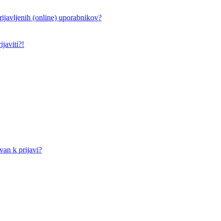
ijavljenih (online) uporabnikov?
javiti?!
an k prijavi?