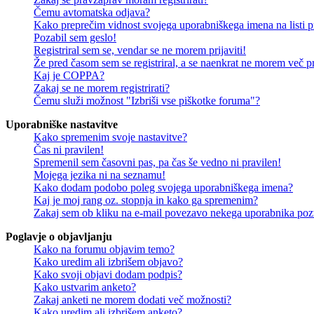
Čemu avtomatska odjava?
Kako preprečim vidnost svojega uporabniškega imena na listi pr
Pozabil sem geslo!
Registriral sem se, vendar se ne morem prijaviti!
Že pred časom sem se registriral, a se naenkrat ne morem več pri
Kaj je COPPA?
Zakaj se ne morem registrirati?
Čemu služi možnost "Izbriši vse piškotke foruma"?
Uporabniške nastavitve
Kako spremenim svoje nastavitve?
Čas ni pravilen!
Spremenil sem časovni pas, pa čas še vedno ni pravilen!
Mojega jezika ni na seznamu!
Kako dodam podobo poleg svojega uporabniškega imena?
Kaj je moj rang oz. stopnja in kako ga spremenim?
Zakaj sem ob kliku na e-mail povezavo nekega uporabnika pozv
Poglavje o objavljanju
Kako na forumu objavim temo?
Kako uredim ali izbrišem objavo?
Kako svoji objavi dodam podpis?
Kako ustvarim anketo?
Zakaj anketi ne morem dodati več možnosti?
Kako uredim ali izbrišem anketo?