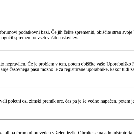
 v forumovi podatkovni bazi. Če jih želite spremeniti, obiščite stran s
mogočil spremembo vseh vaših nastavitev.
zato nepravilen. Če je problem v tem, potem obiščite vašo Uporabniško 
je časovnega pasu možno le za registrirane uporabnike, kakor tudi za več
tevali poletni oz. zimski premik ure, čas pa je še vedno napačen, potem 
ka ali pa forum ni preveden v želen jezik. Obrnite se na administratorja,