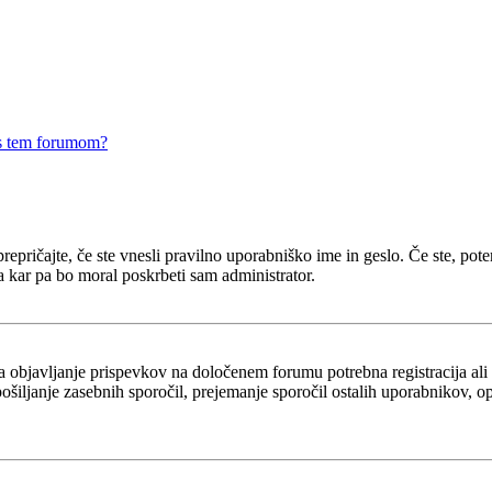
 s tem forumom?
epričajte, če ste vnesli pravilno uporabniško ime in geslo. Če ste, potem 
a kar pa bo moral poskrbeti sam administrator.
za objavljanje prispevkov na določenem forumu potrebna registracija al
 pošiljanje zasebnih sporočil, prejemanje sporočil ostalih uporabnikov, 