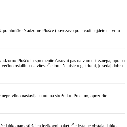
voje Uporabniške Nadzorne Plošče (povezavo ponavadi najdete na vrhu
Nadzorno Ploščo in spremenite časovni pas na vam ustreznega, npr. na
ino ostalih nastavitev. Če torej še niste registrirani, je sedaj dobra
je nepravilno nastavljena ura na strežniku. Prosimo, opozorite
 če lahko namesti želen jezikovni paket. Če le-ta ne obstaja, lahko