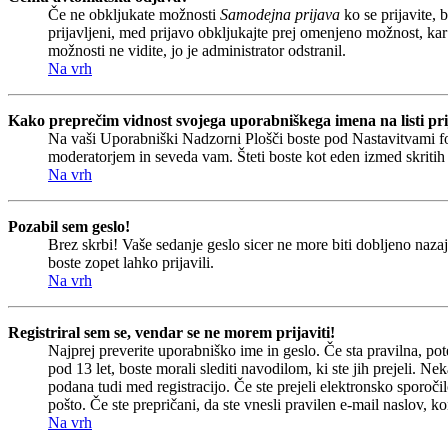
Če ne obkljukate možnosti
Samodejna prijava
ko se prijavite, 
prijavljeni, med prijavo obkljukajte prej omenjeno možnost, kar
možnosti ne vidite, jo je administrator odstranil.
Na vrh
Kako preprečim vidnost svojega uporabniškega imena na listi pri
Na vaši Uporabniški Nadzorni Plošči boste pod Nastavitvami 
moderatorjem in seveda vam. Šteti boste kot eden izmed skriti
Na vrh
Pozabil sem geslo!
Brez skrbi! Vaše sedanje geslo sicer ne more biti dobljeno nazaj
boste zopet lahko prijavili.
Na vrh
Registriral sem se, vendar se ne morem prijaviti!
Najprej preverite uporabniško ime in geslo. Če sta pravilna, p
pod 13 let, boste morali slediti navodilom, ki ste jih prejeli. Ne
podana tudi med registracijo. Če ste prejeli elektronsko sporočil
pošto. Če ste prepričani, da ste vnesli pravilen e-mail naslov, ko
Na vrh