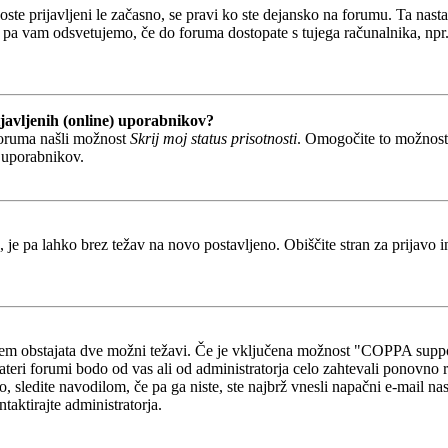
boste prijavljeni le začasno, se pravi ko ste dejansko na forumu. Ta nast
 pa vam odsvetujemo, če do foruma dostopate s tujega računalnika, npr. v
javljenih (online) uporabnikov?
foruma našli možnost
Skrij moj status prisotnosti
. Omogočite to možnos
h uporabnikov.
, je pa lahko brez težav na novo postavljeno. Obiščite stran za prijavo i
otem obstajata dve možni težavi. Če je vključena možnost "COPPA suppo
kateri forumi bodo od vas ali od administratorja celo zahtevali ponovno re
o, sledite navodilom, če pa ga niste, ste najbrž vnesli napačni e-mail na
ntaktirajte administratorja.