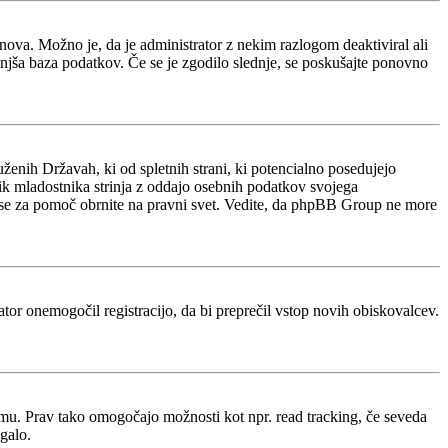
e znova. Možno je, da je administrator z nekim razlogom deaktiviral ali
manjša baza podatkov. Če se je zgodilo slednje, se poskušajte ponovno
ženih Državah, ki od spletnih strani, ki potencialno posedujejo
nik mladostnika strinja z oddajo osebnih podatkov svojega
acijo, se za pomoč obrnite na pravni svet. Vedite, da phpBB Group ne more
rator onemogočil registracijo, da bi preprečil vstop novih obiskovalcev.
rumu. Prav tako omogočajo možnosti kot npr. read tracking, če seveda
galo.