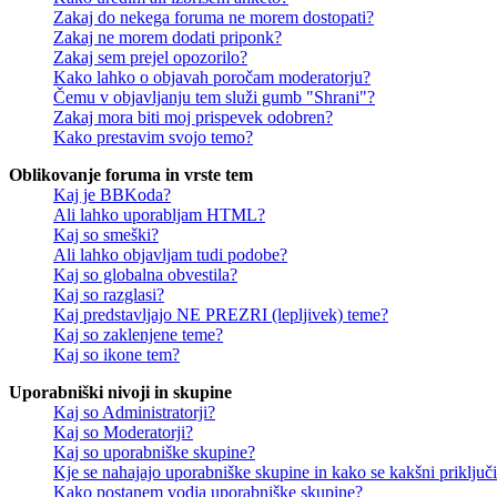
Zakaj do nekega foruma ne morem dostopati?
Zakaj ne morem dodati priponk?
Zakaj sem prejel opozorilo?
Kako lahko o objavah poročam moderatorju?
Čemu v objavljanju tem služi gumb "Shrani"?
Zakaj mora biti moj prispevek odobren?
Kako prestavim svojo temo?
Oblikovanje foruma in vrste tem
Kaj je BBKoda?
Ali lahko uporabljam HTML?
Kaj so smeški?
Ali lahko objavljam tudi podobe?
Kaj so globalna obvestila?
Kaj so razglasi?
Kaj predstavljajo NE PREZRI (lepljivek) teme?
Kaj so zaklenjene teme?
Kaj so ikone tem?
Uporabniški nivoji in skupine
Kaj so Administratorji?
Kaj so Moderatorji?
Kaj so uporabniške skupine?
Kje se nahajajo uporabniške skupine in kako se kakšni priključi
Kako postanem vodja uporabniške skupine?