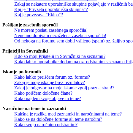
Zakaj se nekatere uporabniške skupine pojavljajo v različnih b
Kaj je "Privzeta uporabniška skupina"?
Kaj je povezava "Ekipa"?
Pošiljanje zasebnih sporočil
Ne morem poslati zasebnega sporočila!
Nenehno dobivam nezaželena zasebna sporočila!
Od nekoga na forumu sem dobil vsiljeno (spam) oz. žaljivo spo
Prijatelji in Sovražniki
Kdo so moji Prijatelji in Sovražniki na seznamu?
Kako lahko uporabnike dodam na oz. odstranim s seznama Prija
Iskanje po forumih
Kako lahko preiščem forum oz. forume?
Zakaj je moje iskanje brez rezultatov?
Zakaj je odgovor na moje iskanje zgolj prazna stran!?
Kako poiščem določene člane?
Kako najdem svoje objave in teme?
Naročnine na teme in zaznamki
Kakšna je razlika med zaznamki in naročninami na teme?
Kako se na določene forume ali teme naročim?
Kako svojo naročnino odstranim?