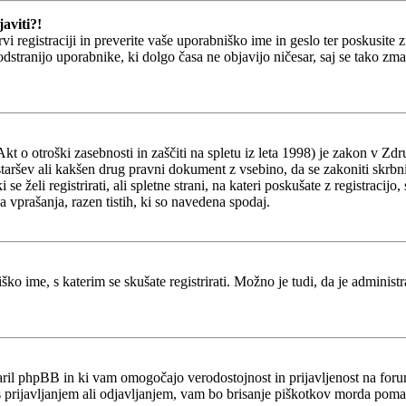
aviti?!
prvi registraciji in preverite vaše uporabniško ime in geslo ter poskusit
 odstranijo uporabnike, ki dolgo časa ne objavijo ničesar, saj se tako z
o otroški zasebnosti in zaščiti na spletu iz leta 1998) je zakon v Zdru
staršev ali kakšen drug pravni dokument z vsebino, da se zakoniti skrb
ki se želi registrirati, ali spletne strani, na kateri poskušate z registr
a vprašanja, razen tistih, ki so navedena spodaj.
ško ime, s katerim se skušate registrirati. Možno je tudi, da je administ
stvaril phpBB in ki vam omogočajo verodostojnost in prijavljenost na fo
 s prijavljanjem ali odjavljanjem, vam bo brisanje piškotkov morda poma