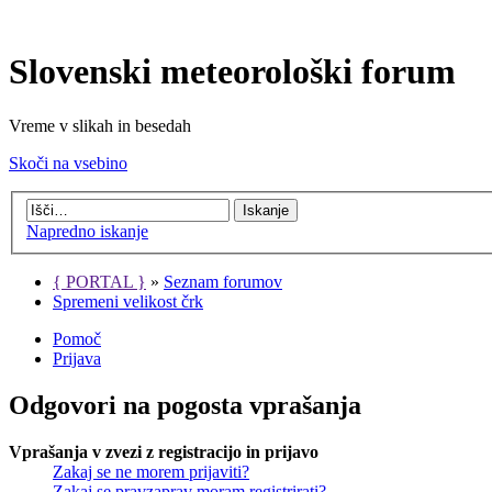
Slovenski meteorološki forum
Vreme v slikah in besedah
Skoči na vsebino
Napredno iskanje
{ PORTAL }
»
Seznam forumov
Spremeni velikost črk
Pomoč
Prijava
Odgovori na pogosta vprašanja
Vprašanja v zvezi z registracijo in prijavo
Zakaj se ne morem prijaviti?
Zakaj se pravzaprav moram registrirati?