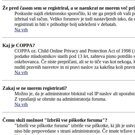
Že pred časom sem se registriral, a se naenkrat ne morem več prij
Poskusite najdi elektronsko sporočilo, ki ste ga prejeli ob vaši 
izbrisal vaš račun. Veliko forumov je tudi nastavljenih tako, da
registrirati in biti v prihodnje bolj udeleženi v debatah.
Na vrh
Kaj je COPPA?
COPPA oz. Child Online Privacy and Protection Act of 1998 (Akt 
podatke mladostnikov starih pod 13 let, zahteva pisno potrdilo 
oskrbovanca. Če niste prepričani, ali se to tiče vas kot nekoga, 
nuditi pravnih nasvetov in ni pravi naslov za kakršna koli pravn
Na vrh
Zakaj se ne morem registrirati?
Možno je, da je administrator blokiral vaš IP naslov ali uporabni
Z vprašanji se obrnite na administratorja foruma.
Na vrh
Čemu služi možnost "Izbriši vse piškotke foruma"?
"Izbriši vse piškotke foruma" izbriše vse piškotke, ki jih je u
niso bile prepovedane s strani administratorja. Če imate težave