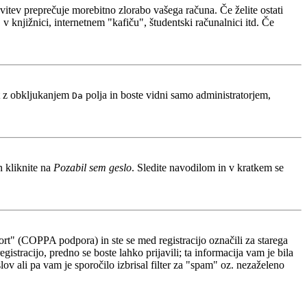
avitev preprečuje morebitno zlorabo vašega računa. Če želite ostati
 knjižnici, internetnem "kafiču", študentski računalnici itd. Če
t z obkljukanjem
polja in boste vidni samo administratorjem,
Da
n kliknite na
Pozabil sem geslo
. Sledite navodilom in v kratkem se
rt" (COPPA podpora) in ste se med registracijo označili za starega
gistracijo, predno se boste lahko prijavili; ta informacija vam je bila
slov ali pa vam je sporočilo izbrisal filter za "spam" oz. nezaželeno