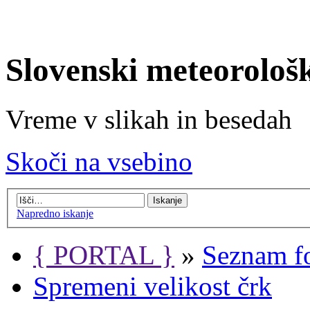
Slovenski meteorološ
Vreme v slikah in besedah
Skoči na vsebino
Napredno iskanje
{ PORTAL }
»
Seznam f
Spremeni velikost črk