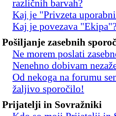
različnih barvah?
Kaj je "Privzeta uporabn
Kaj je povezava "Ekipa"
Pošiljanje zasebnih sporoč
Ne morem poslati zasebn
Nenehno dobivam nezažel
Od nekoga na forumu sem
žaljivo sporočilo!
Prijatelji in Sovražniki