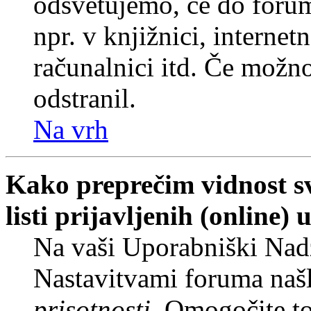
odsvetujemo, če do forum
npr. v knjižnici, internet
računalnici itd. Če možnos
odstranil.
Na vrh
Kako preprečim vidnost s
listi prijavljenih (online
Na vaši Uporabniški Nadz
Nastavitvami foruma naš
prisotnosti
. Omogočite t