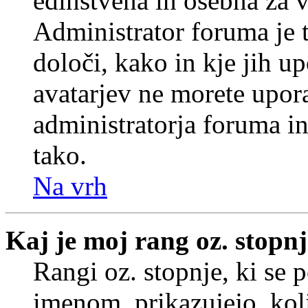
edinstvena in osebna za 
Administrator foruma je t
določi, kako in kje jih u
avatarjev ne morete upora
administratorja foruma in
tako.
Na vrh
Kaj je moj rang oz. stopn
Rangi oz. stopnje, ki se
imenom, prikazujejo, koli