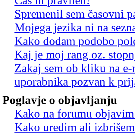
Čas ni pravilen!
Spremenil sem časovni pa
Mojega jezika ni na sez
Kako dodam podobo pole
Kaj je moj rang oz. stop
Zakaj sem ob kliku na e
uporabnika pozvan k prij
Poglavje o objavljanju
Kako na forumu objavim
Kako uredim ali izbriše