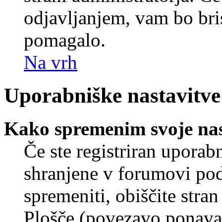
odjavljanjem, vam bo br
pomagalo.
Na vrh
Uporabniške nastavitve
Kako spremenim svoje nas
Če ste registriran uporab
shranjene v forumovi poda
spremeniti, obiščite str
Plošče (povezavo ponavad