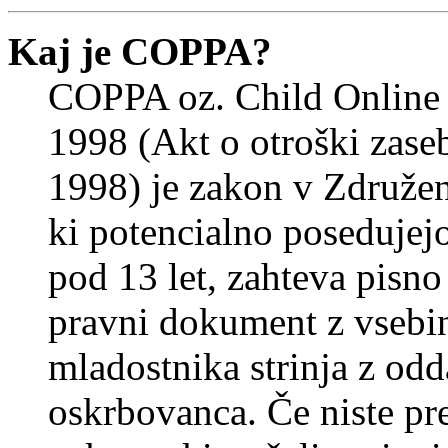
Kaj je COPPA?
COPPA oz. Child Online 
1998 (Akt o otroški zasebn
1998) je zakon v Združeni
ki potencialno posedujej
pod 13 let, zahteva pisno
pravni dokument z vsebin
mladostnika strinja z od
oskrbovanca. Če niste prep