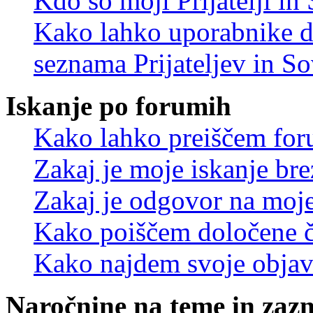
Kdo so moji Prijatelji i
Kako lahko uporabnike d
seznama Prijateljev in S
Iskanje po forumih
Kako lahko preiščem for
Zakaj je moje iskanje bre
Zakaj je odgovor na moje 
Kako poiščem določene č
Kako najdem svoje objav
Naročnine na teme in zaz