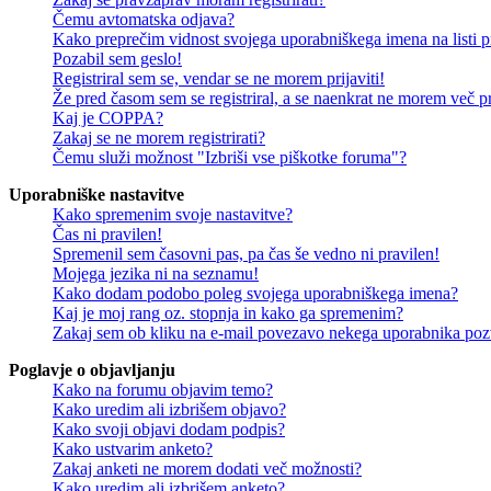
Čemu avtomatska odjava?
Kako preprečim vidnost svojega uporabniškega imena na listi pr
Pozabil sem geslo!
Registriral sem se, vendar se ne morem prijaviti!
Že pred časom sem se registriral, a se naenkrat ne morem več pri
Kaj je COPPA?
Zakaj se ne morem registrirati?
Čemu služi možnost "Izbriši vse piškotke foruma"?
Uporabniške nastavitve
Kako spremenim svoje nastavitve?
Čas ni pravilen!
Spremenil sem časovni pas, pa čas še vedno ni pravilen!
Mojega jezika ni na seznamu!
Kako dodam podobo poleg svojega uporabniškega imena?
Kaj je moj rang oz. stopnja in kako ga spremenim?
Zakaj sem ob kliku na e-mail povezavo nekega uporabnika pozv
Poglavje o objavljanju
Kako na forumu objavim temo?
Kako uredim ali izbrišem objavo?
Kako svoji objavi dodam podpis?
Kako ustvarim anketo?
Zakaj anketi ne morem dodati več možnosti?
Kako uredim ali izbrišem anketo?