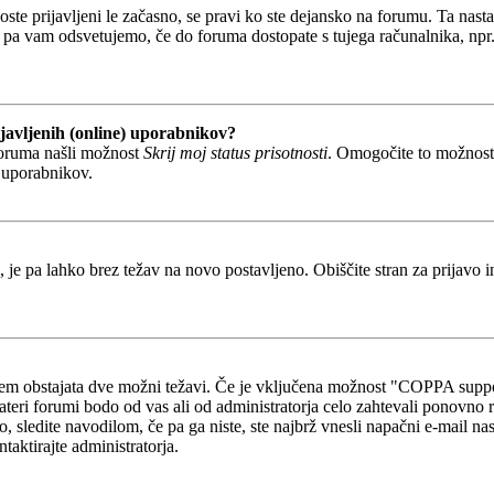
boste prijavljeni le začasno, se pravi ko ste dejansko na forumu. Ta nast
 pa vam odsvetujemo, če do foruma dostopate s tujega računalnika, npr. v
javljenih (online) uporabnikov?
foruma našli možnost
Skrij moj status prisotnosti
. Omogočite to možnos
h uporabnikov.
, je pa lahko brez težav na novo postavljeno. Obiščite stran za prijavo i
otem obstajata dve možni težavi. Če je vključena možnost "COPPA suppo
kateri forumi bodo od vas ali od administratorja celo zahtevali ponovno re
o, sledite navodilom, če pa ga niste, ste najbrž vnesli napačni e-mail na
ntaktirajte administratorja.