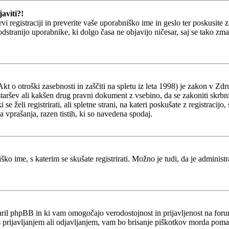
aviti?!
prvi registraciji in preverite vaše uporabniško ime in geslo ter poskusit
 odstranijo uporabnike, ki dolgo časa ne objavijo ničesar, saj se tako z
o otroški zasebnosti in zaščiti na spletu iz leta 1998) je zakon v Zdru
staršev ali kakšen drug pravni dokument z vsebino, da se zakoniti skrb
ki se želi registrirati, ali spletne strani, na kateri poskušate z registr
a vprašanja, razen tistih, ki so navedena spodaj.
ško ime, s katerim se skušate registrirati. Možno je tudi, da je administ
stvaril phpBB in ki vam omogočajo verodostojnost in prijavljenost na fo
 s prijavljanjem ali odjavljanjem, vam bo brisanje piškotkov morda poma