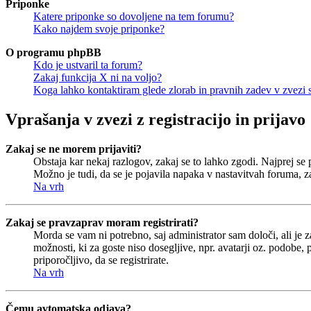
Priponke
Katere priponke so dovoljene na tem forumu?
Kako najdem svoje priponke?
O programu phpBB
Kdo je ustvaril ta forum?
Zakaj funkcija X ni na voljo?
Koga lahko kontaktiram glede zlorab in pravnih zadev v zvezi
Vprašanja v zvezi z registracijo in prijavo
Zakaj se ne morem prijaviti?
Obstaja kar nekaj razlogov, zakaj se to lahko zgodi. Najprej se pr
Možno je tudi, da se je pojavila napaka v nastavitvah foruma, z
Na vrh
Zakaj se pravzaprav moram registrirati?
Morda se vam ni potrebno, saj administrator sam določi, ali je 
možnosti, ki za goste niso dosegljive, npr. avatarji oz. podobe,
priporočljivo, da se registrirate.
Na vrh
Čemu avtomatska odjava?