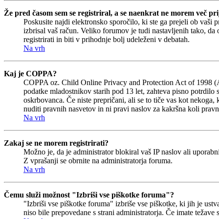
Že pred časom sem se registriral, a se naenkrat ne morem več prij
Poskusite najdi elektronsko sporočilo, ki ste ga prejeli ob vaši 
izbrisal vaš račun. Veliko forumov je tudi nastavljenih tako, da
registrirati in biti v prihodnje bolj udeleženi v debatah.
Na vrh
Kaj je COPPA?
COPPA oz. Child Online Privacy and Protection Act of 1998 (Akt 
podatke mladostnikov starih pod 13 let, zahteva pisno potrdilo 
oskrbovanca. Če niste prepričani, ali se to tiče vas kot nekoga, 
nuditi pravnih nasvetov in ni pravi naslov za kakršna koli pravn
Na vrh
Zakaj se ne morem registrirati?
Možno je, da je administrator blokiral vaš IP naslov ali uporabni
Z vprašanji se obrnite na administratorja foruma.
Na vrh
Čemu služi možnost "Izbriši vse piškotke foruma"?
"Izbriši vse piškotke foruma" izbriše vse piškotke, ki jih je u
niso bile prepovedane s strani administratorja. Če imate težave