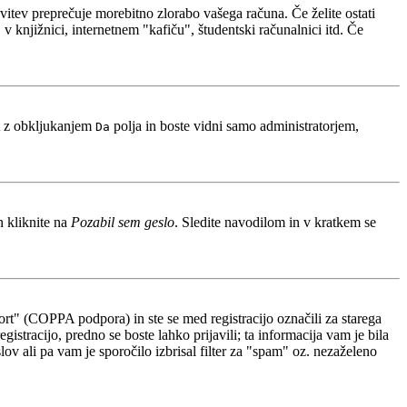
avitev preprečuje morebitno zlorabo vašega računa. Če želite ostati
 knjižnici, internetnem "kafiču", študentski računalnici itd. Če
t z obkljukanjem
polja in boste vidni samo administratorjem,
Da
n kliknite na
Pozabil sem geslo
. Sledite navodilom in v kratkem se
rt" (COPPA podpora) in ste se med registracijo označili za starega
gistracijo, predno se boste lahko prijavili; ta informacija vam je bila
slov ali pa vam je sporočilo izbrisal filter za "spam" oz. nezaželeno