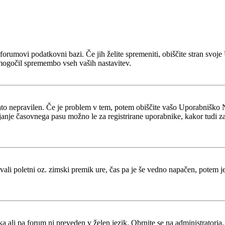
 v forumovi podatkovni bazi. Če jih želite spremeniti, obiščite stran s
mogočil spremembo vseh vaših nastavitev.
zato nepravilen. Če je problem v tem, potem obiščite vašo Uporabniško 
je časovnega pasu možno le za registrirane uporabnike, kakor tudi za več
tevali poletni oz. zimski premik ure, čas pa je še vedno napačen, potem 
ka ali pa forum ni preveden v želen jezik. Obrnite se na administratorja,