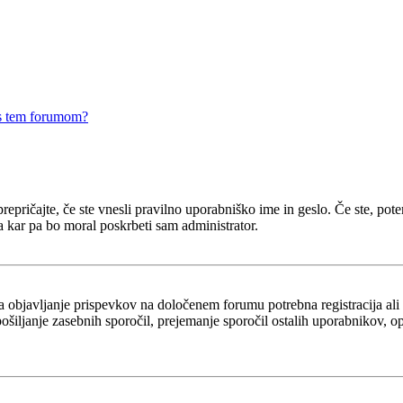
 s tem forumom?
epričajte, če ste vnesli pravilno uporabniško ime in geslo. Če ste, potem 
a kar pa bo moral poskrbeti sam administrator.
za objavljanje prispevkov na določenem forumu potrebna registracija al
 pošiljanje zasebnih sporočil, prejemanje sporočil ostalih uporabnikov, 