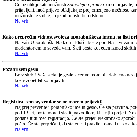
Če ne obkljukate možnosti
Samodejna prijava
ko se prijavite, 
prijavljeni, med prijavo obkljukajte prej omenjeno možnost, kar
možnosti ne vidite, jo je administrator odstranil.
Na vrh
Kako preprečim vidnost svojega uporabniškega imena na listi pri
Na vaši Uporabniški Nadzorni Plošči boste pod Nastavitvami 
moderatorjem in seveda vam. Šteti boste kot eden izmed skriti
Na vrh
Pozabil sem geslo!
Brez skrbi! Vaše sedanje geslo sicer ne more biti dobljeno nazaj
boste zopet lahko prijavili.
Na vrh
Registriral sem se, vendar se ne morem prijaviti!
Najprej preverite uporabniško ime in geslo. Če sta pravilna, p
pod 13 let, boste morali slediti navodilom, ki ste jih prejeli. Ne
podana tudi med registracijo. Če ste prejeli elektronsko sporočil
pošto. Če ste prepričani, da ste vnesli pravilen e-mail naslov, ko
Na vrh