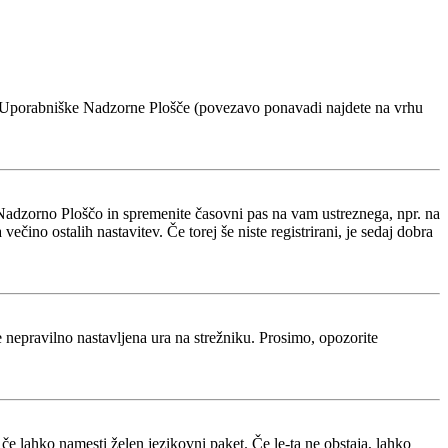
voje Uporabniške Nadzorne Plošče (povezavo ponavadi najdete na vrhu
Nadzorno Ploščo in spremenite časovni pas na vam ustreznega, npr. na
ino ostalih nastavitev. Če torej še niste registrirani, je sedaj dobra
je nepravilno nastavljena ura na strežniku. Prosimo, opozorite
 če lahko namesti želen jezikovni paket. Če le-ta ne obstaja, lahko