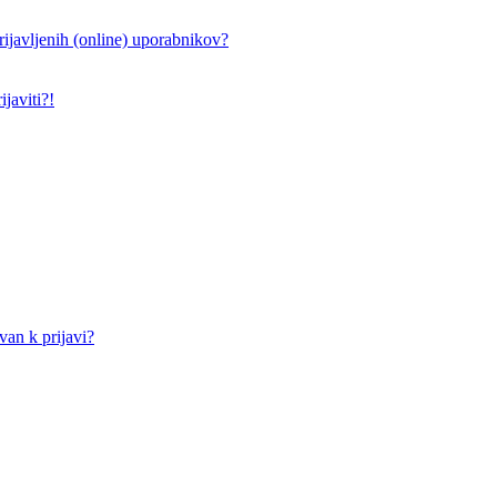
ijavljenih (online) uporabnikov?
javiti?!
an k prijavi?