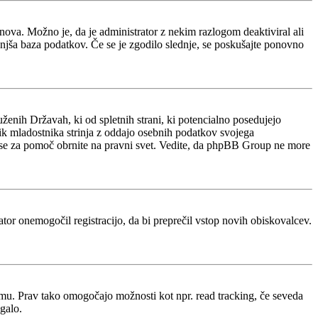
e znova. Možno je, da je administrator z nekim razlogom deaktiviral ali
manjša baza podatkov. Če se je zgodilo slednje, se poskušajte ponovno
ženih Državah, ki od spletnih strani, ki potencialno posedujejo
nik mladostnika strinja z oddajo osebnih podatkov svojega
acijo, se za pomoč obrnite na pravni svet. Vedite, da phpBB Group ne more
rator onemogočil registracijo, da bi preprečil vstop novih obiskovalcev.
rumu. Prav tako omogočajo možnosti kot npr. read tracking, če seveda
galo.