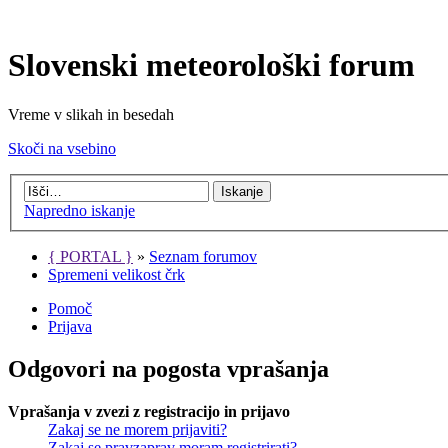
Slovenski meteorološki forum
Vreme v slikah in besedah
Skoči na vsebino
Napredno iskanje
{ PORTAL }
»
Seznam forumov
Spremeni velikost črk
Pomoč
Prijava
Odgovori na pogosta vprašanja
Vprašanja v zvezi z registracijo in prijavo
Zakaj se ne morem prijaviti?
Zakaj se pravzaprav moram registrirati?