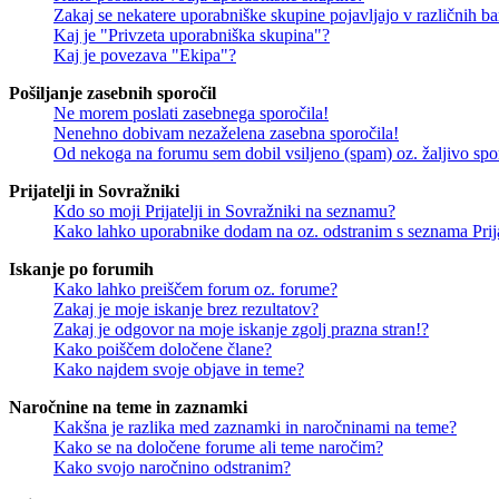
Zakaj se nekatere uporabniške skupine pojavljajo v različnih b
Kaj je "Privzeta uporabniška skupina"?
Kaj je povezava "Ekipa"?
Pošiljanje zasebnih sporočil
Ne morem poslati zasebnega sporočila!
Nenehno dobivam nezaželena zasebna sporočila!
Od nekoga na forumu sem dobil vsiljeno (spam) oz. žaljivo spo
Prijatelji in Sovražniki
Kdo so moji Prijatelji in Sovražniki na seznamu?
Kako lahko uporabnike dodam na oz. odstranim s seznama Prija
Iskanje po forumih
Kako lahko preiščem forum oz. forume?
Zakaj je moje iskanje brez rezultatov?
Zakaj je odgovor na moje iskanje zgolj prazna stran!?
Kako poiščem določene člane?
Kako najdem svoje objave in teme?
Naročnine na teme in zaznamki
Kakšna je razlika med zaznamki in naročninami na teme?
Kako se na določene forume ali teme naročim?
Kako svojo naročnino odstranim?