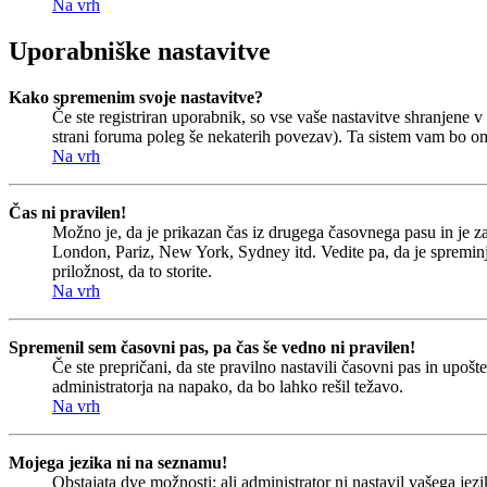
Na vrh
Uporabniške nastavitve
Kako spremenim svoje nastavitve?
Če ste registriran uporabnik, so vse vaše nastavitve shranjene
strani foruma poleg še nekaterih povezav). Ta sistem vam bo o
Na vrh
Čas ni pravilen!
Možno je, da je prikazan čas iz drugega časovnega pasu in je 
London, Pariz, New York, Sydney itd. Vedite pa, da je spreminjan
priložnost, da to storite.
Na vrh
Spremenil sem časovni pas, pa čas še vedno ni pravilen!
Če ste prepričani, da ste pravilno nastavili časovni pas in upoš
administratorja na napako, da bo lahko rešil težavo.
Na vrh
Mojega jezika ni na seznamu!
Obstajata dve možnosti: ali administrator ni nastavil vašega jezi