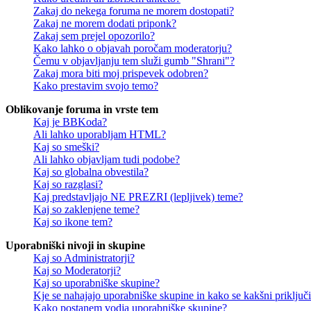
Zakaj do nekega foruma ne morem dostopati?
Zakaj ne morem dodati priponk?
Zakaj sem prejel opozorilo?
Kako lahko o objavah poročam moderatorju?
Čemu v objavljanju tem služi gumb "Shrani"?
Zakaj mora biti moj prispevek odobren?
Kako prestavim svojo temo?
Oblikovanje foruma in vrste tem
Kaj je BBKoda?
Ali lahko uporabljam HTML?
Kaj so smeški?
Ali lahko objavljam tudi podobe?
Kaj so globalna obvestila?
Kaj so razglasi?
Kaj predstavljajo NE PREZRI (lepljivek) teme?
Kaj so zaklenjene teme?
Kaj so ikone tem?
Uporabniški nivoji in skupine
Kaj so Administratorji?
Kaj so Moderatorji?
Kaj so uporabniške skupine?
Kje se nahajajo uporabniške skupine in kako se kakšni priključi
Kako postanem vodja uporabniške skupine?