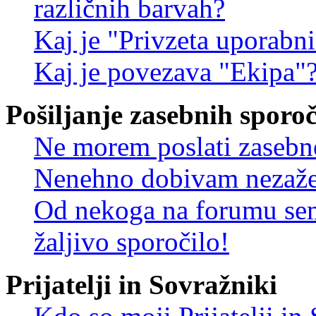
različnih barvah?
Kaj je "Privzeta uporabn
Kaj je povezava "Ekipa"
Pošiljanje zasebnih sporoč
Ne morem poslati zasebn
Nenehno dobivam nezažel
Od nekoga na forumu sem
žaljivo sporočilo!
Prijatelji in Sovražniki