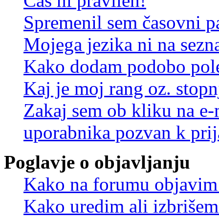
Čas ni pravilen!
Spremenil sem časovni pa
Mojega jezika ni na sez
Kako dodam podobo pole
Kaj je moj rang oz. stop
Zakaj sem ob kliku na e
uporabnika pozvan k prij
Poglavje o objavljanju
Kako na forumu objavim
Kako uredim ali izbriše