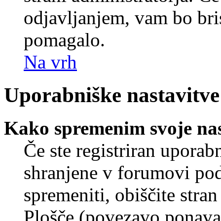
odjavljanjem, vam bo br
pomagalo.
Na vrh
Uporabniške nastavitve
Kako spremenim svoje nas
Če ste registriran uporab
shranjene v forumovi poda
spremeniti, obiščite str
Plošče (povezavo ponavad