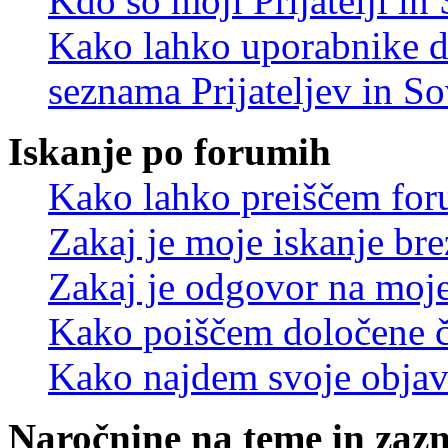
Kdo so moji Prijatelji i
Kako lahko uporabnike d
seznama Prijateljev in S
Iskanje po forumih
Kako lahko preiščem for
Zakaj je moje iskanje bre
Zakaj je odgovor na moje 
Kako poiščem določene č
Kako najdem svoje objav
Naročnine na teme in zaz