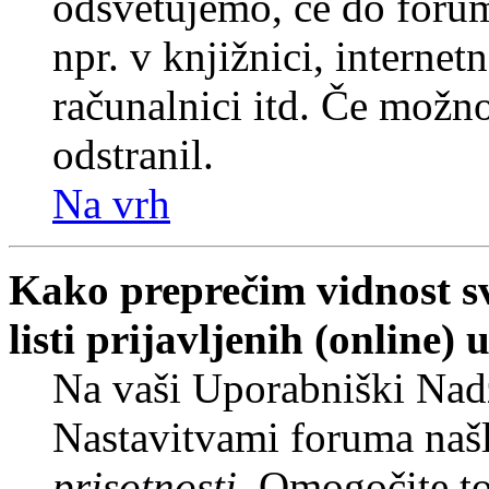
odsvetujemo, če do forum
npr. v knjižnici, internet
računalnici itd. Če možnos
odstranil.
Na vrh
Kako preprečim vidnost s
listi prijavljenih (online
Na vaši Uporabniški Nadz
Nastavitvami foruma naš
prisotnosti
. Omogočite t