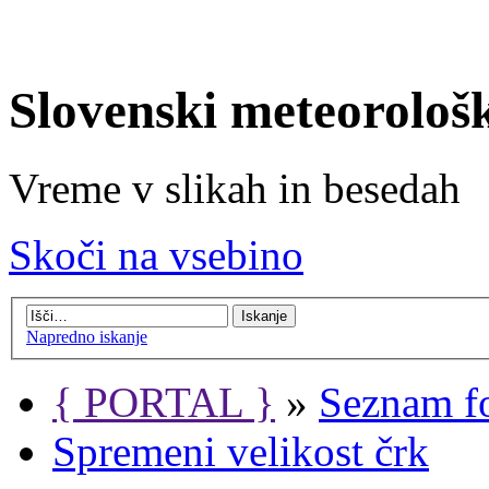
Slovenski meteorološ
Vreme v slikah in besedah
Skoči na vsebino
Napredno iskanje
{ PORTAL }
»
Seznam f
Spremeni velikost črk