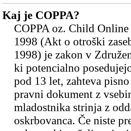
Kaj je COPPA?
COPPA oz. Child Online 
1998 (Akt o otroški zasebn
1998) je zakon v Združeni
ki potencialno posedujej
pod 13 let, zahteva pisno
pravni dokument z vsebin
mladostnika strinja z od
oskrbovanca. Če niste prep