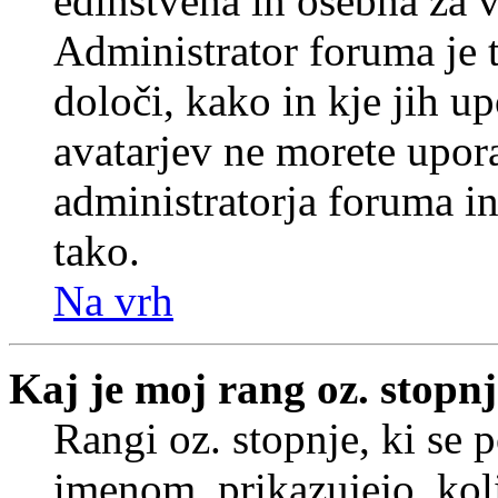
edinstvena in osebna za 
Administrator foruma je t
določi, kako in kje jih u
avatarjev ne morete upora
administratorja foruma in
tako.
Na vrh
Kaj je moj rang oz. stopn
Rangi oz. stopnje, ki se
imenom, prikazujejo, koli