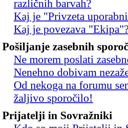
različnih barvah?
Kaj je "Privzeta uporabn
Kaj je povezava "Ekipa"
Pošiljanje zasebnih sporoč
Ne morem poslati zasebn
Nenehno dobivam nezažel
Od nekoga na forumu sem
žaljivo sporočilo!
Prijatelji in Sovražniki