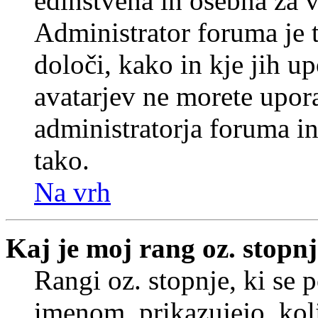
edinstvena in osebna za 
Administrator foruma je t
določi, kako in kje jih u
avatarjev ne morete upora
administratorja foruma in
tako.
Na vrh
Kaj je moj rang oz. stopn
Rangi oz. stopnje, ki se
imenom, prikazujejo, koli