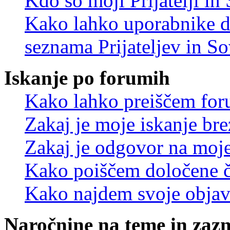
Kdo so moji Prijatelji i
Kako lahko uporabnike d
seznama Prijateljev in S
Iskanje po forumih
Kako lahko preiščem for
Zakaj je moje iskanje bre
Zakaj je odgovor na moje 
Kako poiščem določene č
Kako najdem svoje objav
Naročnine na teme in zaz