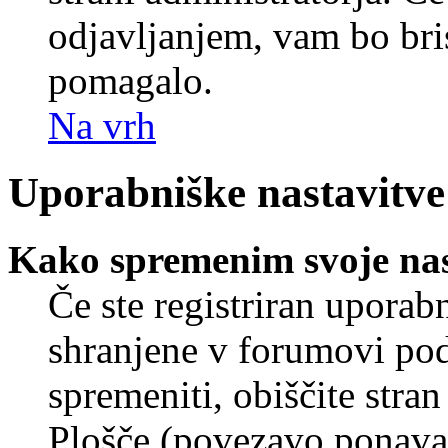
odjavljanjem, vam bo br
pomagalo.
Na vrh
Uporabniške nastavitve
Kako spremenim svoje nas
Če ste registriran uporab
shranjene v forumovi poda
spremeniti, obiščite str
Plošče (povezavo ponavad