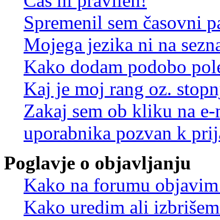
Čas ni pravilen!
Spremenil sem časovni pa
Mojega jezika ni na sez
Kako dodam podobo pole
Kaj je moj rang oz. stop
Zakaj sem ob kliku na e
uporabnika pozvan k prij
Poglavje o objavljanju
Kako na forumu objavim
Kako uredim ali izbriše