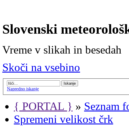
Slovenski meteorološ
Vreme v slikah in besedah
Skoči na vsebino
Napredno iskanje
{ PORTAL }
»
Seznam f
Spremeni velikost črk