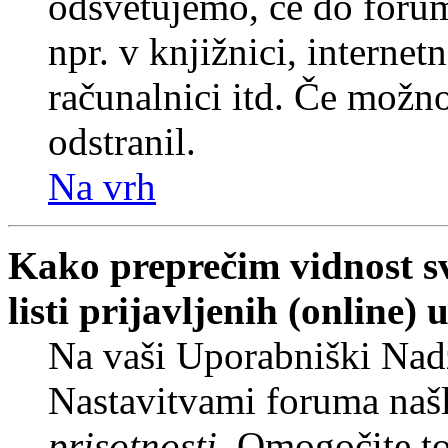
odsvetujemo, če do forum
npr. v knjižnici, internet
računalnici itd. Če možnos
odstranil.
Na vrh
Kako preprečim vidnost s
listi prijavljenih (online
Na vaši Uporabniški Nadz
Nastavitvami foruma naš
prisotnosti
. Omogočite t