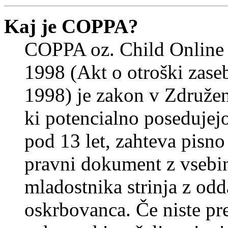
Kaj je COPPA?
COPPA oz. Child Online 
1998 (Akt o otroški zasebn
1998) je zakon v Združeni
ki potencialno posedujej
pod 13 let, zahteva pisno
pravni dokument z vsebin
mladostnika strinja z od
oskrbovanca. Če niste prep