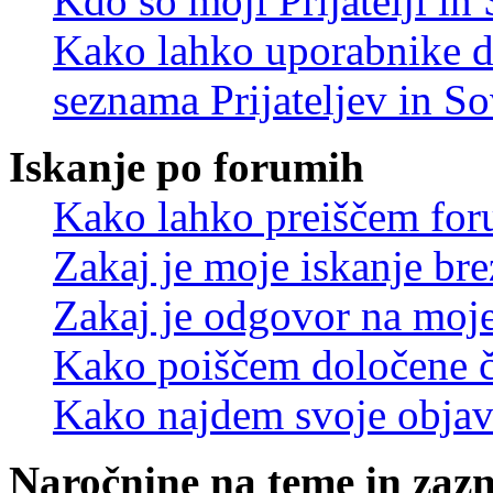
Kdo so moji Prijatelji i
Kako lahko uporabnike d
seznama Prijateljev in S
Iskanje po forumih
Kako lahko preiščem for
Zakaj je moje iskanje bre
Zakaj je odgovor na moje 
Kako poiščem določene č
Kako najdem svoje objav
Naročnine na teme in zaz