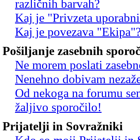
različnih barvah?
Kaj je "Privzeta uporabn
Kaj je povezava "Ekipa"
Pošiljanje zasebnih sporoč
Ne morem poslati zasebn
Nenehno dobivam nezažel
Od nekoga na forumu sem
žaljivo sporočilo!
Prijatelji in Sovražniki