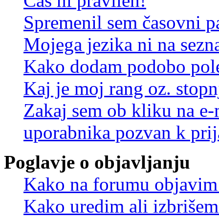
Čas ni pravilen!
Spremenil sem časovni pa
Mojega jezika ni na sez
Kako dodam podobo pole
Kaj je moj rang oz. stop
Zakaj sem ob kliku na e
uporabnika pozvan k prij
Poglavje o objavljanju
Kako na forumu objavim
Kako uredim ali izbriše