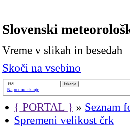
Slovenski meteorološ
Vreme v slikah in besedah
Skoči na vsebino
Napredno iskanje
{ PORTAL }
»
Seznam f
Spremeni velikost črk