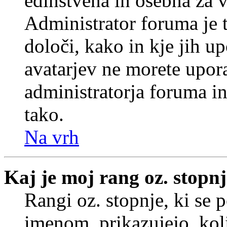
edinstvena in osebna za 
Administrator foruma je t
določi, kako in kje jih u
avatarjev ne morete upora
administratorja foruma in
tako.
Na vrh
Kaj je moj rang oz. stopn
Rangi oz. stopnje, ki se
imenom, prikazujejo, koli