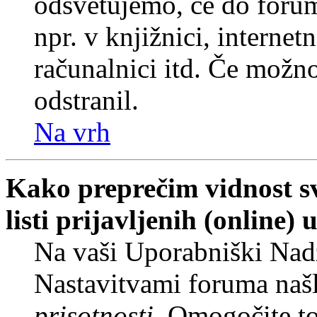
odsvetujemo, če do forum
npr. v knjižnici, internet
računalnici itd. Če možnos
odstranil.
Na vrh
Kako preprečim vidnost s
listi prijavljenih (online
Na vaši Uporabniški Nadz
Nastavitvami foruma naš
prisotnosti
. Omogočite t