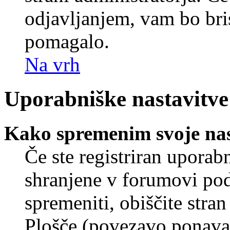
odjavljanjem, vam bo br
pomagalo.
Na vrh
Uporabniške nastavitve
Kako spremenim svoje nas
Če ste registriran uporab
shranjene v forumovi poda
spremeniti, obiščite str
Plošče (povezavo ponavad