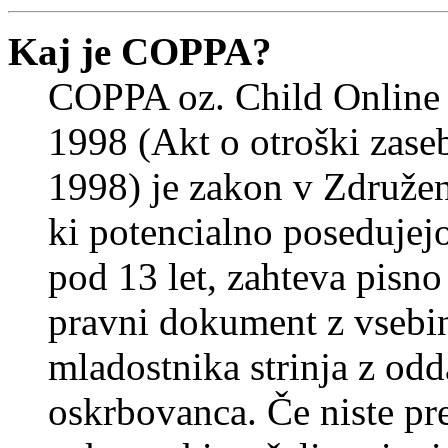
Kaj je COPPA?
COPPA oz. Child Online 
1998 (Akt o otroški zasebn
1998) je zakon v Združeni
ki potencialno posedujej
pod 13 let, zahteva pisno
pravni dokument z vsebin
mladostnika strinja z od
oskrbovanca. Če niste prep