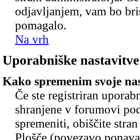
odjavljanjem, vam bo br
pomagalo.
Na vrh
Uporabniške nastavitve
Kako spremenim svoje nas
Če ste registriran uporab
shranjene v forumovi poda
spremeniti, obiščite str
Plošče (povezavo ponavad