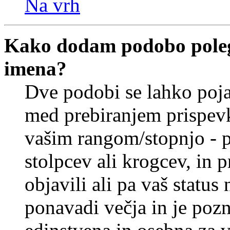
Na vrh
Kako dodam podobo poleg
imena?
Dve podobi se lahko poj
med prebiranjem prispev
vašim rangom/stopnjo - p
stolpcev ali krogcev, in 
objavili ali pa vaš statu
ponavadi večja in je pozn