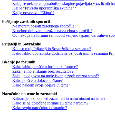
Zakaj se nekatere uporabniške skupine pojavljajo v različnih b
Kaj je "Privzeta uporabniška skupina"?
Kaj je povezava "Ekipa"?
Pošiljanje zasebnih sporočil
Ne morem poslati zasebnega sporočila!
Nenehno dobivam nezaželena zasebna sporočila!
Od nekoga na forumu sem dobil vsiljeno (spam) oz. žaljivo spo
Prijatelji in Sovražniki
Kdo so moji Prijatelji in Sovražniki na seznamu?
Kako lahko uporabnike dodam na oz. odstranim s seznama Prija
Iskanje po forumih
Kako lahko preiščem forum oz. forume?
Zakaj je moje iskanje brez rezultatov?
Zakaj je odgovor na moje iskanje zgolj prazna stran!?
Kako poiščem določene člane?
Kako najdem svoje objave in teme?
Naročnine na teme in zaznamki
Kakšna je razlika med zaznamki in naročninami na teme?
Kako se na določene forume ali teme naročim?
Kako svojo naročnino odstranim?