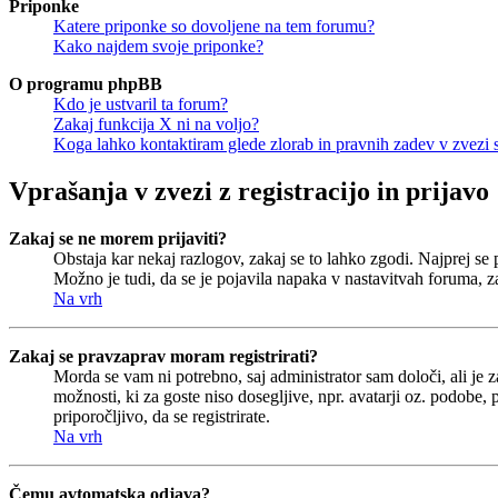
Priponke
Katere priponke so dovoljene na tem forumu?
Kako najdem svoje priponke?
O programu phpBB
Kdo je ustvaril ta forum?
Zakaj funkcija X ni na voljo?
Koga lahko kontaktiram glede zlorab in pravnih zadev v zvezi
Vprašanja v zvezi z registracijo in prijavo
Zakaj se ne morem prijaviti?
Obstaja kar nekaj razlogov, zakaj se to lahko zgodi. Najprej se pr
Možno je tudi, da se je pojavila napaka v nastavitvah foruma, z
Na vrh
Zakaj se pravzaprav moram registrirati?
Morda se vam ni potrebno, saj administrator sam določi, ali je 
možnosti, ki za goste niso dosegljive, npr. avatarji oz. podobe,
priporočljivo, da se registrirate.
Na vrh
Čemu avtomatska odjava?