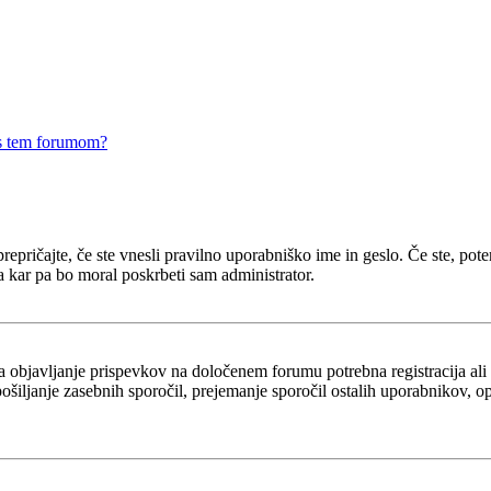
 s tem forumom?
epričajte, če ste vnesli pravilno uporabniško ime in geslo. Če ste, potem 
a kar pa bo moral poskrbeti sam administrator.
za objavljanje prispevkov na določenem forumu potrebna registracija al
 pošiljanje zasebnih sporočil, prejemanje sporočil ostalih uporabnikov, 