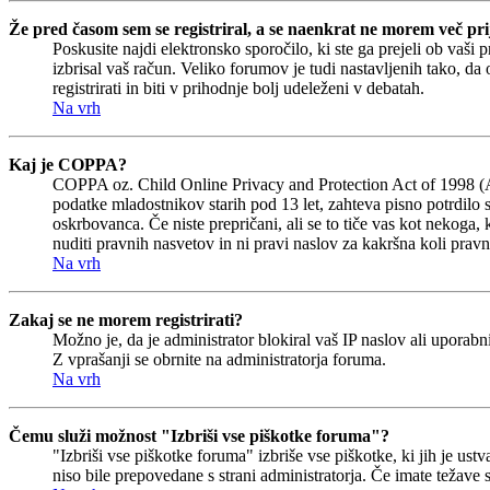
Že pred časom sem se registriral, a se naenkrat ne morem več prij
Poskusite najdi elektronsko sporočilo, ki ste ga prejeli ob vaši 
izbrisal vaš račun. Veliko forumov je tudi nastavljenih tako, da
registrirati in biti v prihodnje bolj udeleženi v debatah.
Na vrh
Kaj je COPPA?
COPPA oz. Child Online Privacy and Protection Act of 1998 (Akt 
podatke mladostnikov starih pod 13 let, zahteva pisno potrdilo 
oskrbovanca. Če niste prepričani, ali se to tiče vas kot nekoga, 
nuditi pravnih nasvetov in ni pravi naslov za kakršna koli pravn
Na vrh
Zakaj se ne morem registrirati?
Možno je, da je administrator blokiral vaš IP naslov ali uporabni
Z vprašanji se obrnite na administratorja foruma.
Na vrh
Čemu služi možnost "Izbriši vse piškotke foruma"?
"Izbriši vse piškotke foruma" izbriše vse piškotke, ki jih je u
niso bile prepovedane s strani administratorja. Če imate težave