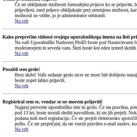
Če ne obkljukate možnosti
Samodejna prijava
ko se prijavite, 
prijavljeni, med prijavo obkljukajte prej omenjeno možnost, kar
možnosti ne vidite, jo je administrator odstranil.
Na vrh
Kako preprečim vidnost svojega uporabniškega imena na listi pri
Na vaši Uporabniški Nadzorni Plošči boste pod Nastavitvami 
moderatorjem in seveda vam. Šteti boste kot eden izmed skriti
Na vrh
Pozabil sem geslo!
Brez skrbi! Vaše sedanje geslo sicer ne more biti dobljeno nazaj
boste zopet lahko prijavili.
Na vrh
Registriral sem se, vendar se ne morem prijaviti!
Najprej preverite uporabniško ime in geslo. Če sta pravilna, p
pod 13 let, boste morali slediti navodilom, ki ste jih prejeli. Ne
podana tudi med registracijo. Če ste prejeli elektronsko sporočil
pošto. Če ste prepričani, da ste vnesli pravilen e-mail naslov, ko
Na vrh