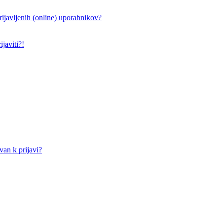
ijavljenih (online) uporabnikov?
javiti?!
an k prijavi?