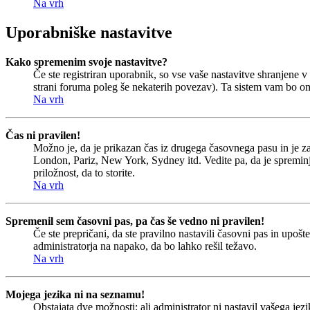
Na vrh
Uporabniške nastavitve
Kako spremenim svoje nastavitve?
Če ste registriran uporabnik, so vse vaše nastavitve shranjene
strani foruma poleg še nekaterih povezav). Ta sistem vam bo o
Na vrh
Čas ni pravilen!
Možno je, da je prikazan čas iz drugega časovnega pasu in je 
London, Pariz, New York, Sydney itd. Vedite pa, da je spreminjan
priložnost, da to storite.
Na vrh
Spremenil sem časovni pas, pa čas še vedno ni pravilen!
Če ste prepričani, da ste pravilno nastavili časovni pas in upoš
administratorja na napako, da bo lahko rešil težavo.
Na vrh
Mojega jezika ni na seznamu!
Obstajata dve možnosti: ali administrator ni nastavil vašega jezi