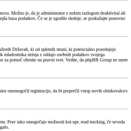
e znova. Možno je, da je administrator z nekim razlogom deaktiviral ali
manjša baza podatkov. Če se je zgodilo slednje, se poskušajte ponovno
ženih Državah, ki od spletnih strani, ki potencialno posedujejo
nik mladostnika strinja z oddajo osebnih podatkov svojega
acijo, se za pomoč obrnite na pravni svet. Vedite, da phpBB Group ne more
rator onemogočil registracijo, da bi preprečil vstop novih obiskovalcev.
rumu. Prav tako omogočajo možnosti kot npr. read tracking, če seveda
galo.