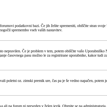
 v forumovi podatkovni bazi. Če jih želite spremeniti, obiščite stran s
mogočil spremembo vseh vaših nastavitev.
zato nepravilen. Če je problem v tem, potem obiščite vašo Uporabniško 
je časovnega pasu možno le za registrirane uporabnike, kakor tudi za več
tevali poletni oz. zimski premik ure, čas pa je še vedno napačen, potem 
ka ali pa forum ni preveden v želen jezik. Obrnite se na administratorja,