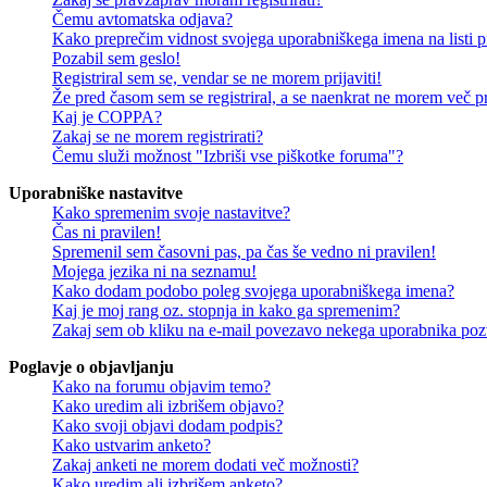
Čemu avtomatska odjava?
Kako preprečim vidnost svojega uporabniškega imena na listi pr
Pozabil sem geslo!
Registriral sem se, vendar se ne morem prijaviti!
Že pred časom sem se registriral, a se naenkrat ne morem več pri
Kaj je COPPA?
Zakaj se ne morem registrirati?
Čemu služi možnost "Izbriši vse piškotke foruma"?
Uporabniške nastavitve
Kako spremenim svoje nastavitve?
Čas ni pravilen!
Spremenil sem časovni pas, pa čas še vedno ni pravilen!
Mojega jezika ni na seznamu!
Kako dodam podobo poleg svojega uporabniškega imena?
Kaj je moj rang oz. stopnja in kako ga spremenim?
Zakaj sem ob kliku na e-mail povezavo nekega uporabnika pozv
Poglavje o objavljanju
Kako na forumu objavim temo?
Kako uredim ali izbrišem objavo?
Kako svoji objavi dodam podpis?
Kako ustvarim anketo?
Zakaj anketi ne morem dodati več možnosti?
Kako uredim ali izbrišem anketo?