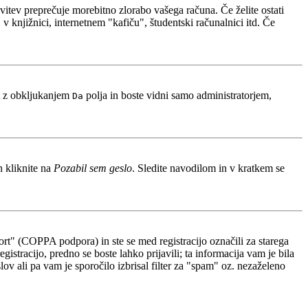
avitev preprečuje morebitno zlorabo vašega računa. Če želite ostati
 knjižnici, internetnem "kafiču", študentski računalnici itd. Če
t z obkljukanjem
polja in boste vidni samo administratorjem,
Da
n kliknite na
Pozabil sem geslo
. Sledite navodilom in v kratkem se
rt" (COPPA podpora) in ste se med registracijo označili za starega
gistracijo, predno se boste lahko prijavili; ta informacija vam je bila
slov ali pa vam je sporočilo izbrisal filter za "spam" oz. nezaželeno