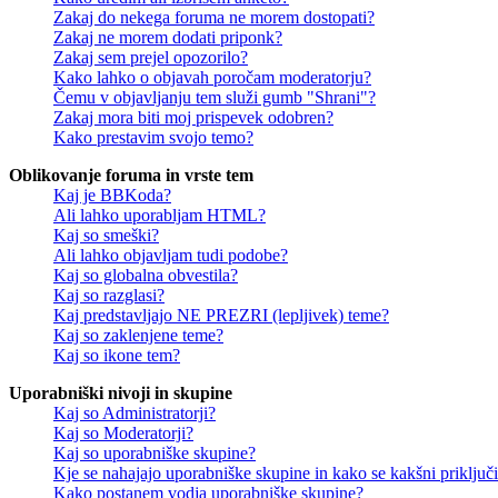
Zakaj do nekega foruma ne morem dostopati?
Zakaj ne morem dodati priponk?
Zakaj sem prejel opozorilo?
Kako lahko o objavah poročam moderatorju?
Čemu v objavljanju tem služi gumb "Shrani"?
Zakaj mora biti moj prispevek odobren?
Kako prestavim svojo temo?
Oblikovanje foruma in vrste tem
Kaj je BBKoda?
Ali lahko uporabljam HTML?
Kaj so smeški?
Ali lahko objavljam tudi podobe?
Kaj so globalna obvestila?
Kaj so razglasi?
Kaj predstavljajo NE PREZRI (lepljivek) teme?
Kaj so zaklenjene teme?
Kaj so ikone tem?
Uporabniški nivoji in skupine
Kaj so Administratorji?
Kaj so Moderatorji?
Kaj so uporabniške skupine?
Kje se nahajajo uporabniške skupine in kako se kakšni priključi
Kako postanem vodja uporabniške skupine?