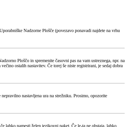
voje Uporabniške Nadzorne Plošče (povezavo ponavadi najdete na vrhu
Nadzorno Ploščo in spremenite časovni pas na vam ustreznega, npr. na
ino ostalih nastavitev. Če torej še niste registrirani, je sedaj dobra
je nepravilno nastavljena ura na strežniku. Prosimo, opozorite
 če lahko namesti želen jezikovni paket. Če le-ta ne obstaja, lahko