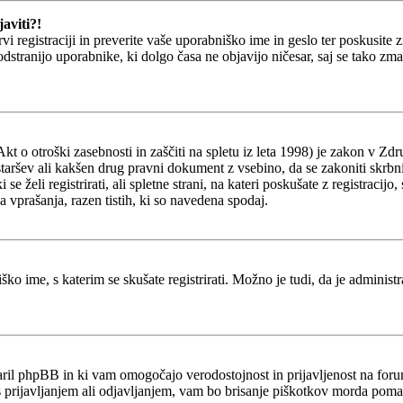
aviti?!
prvi registraciji in preverite vaše uporabniško ime in geslo ter poskusit
 odstranijo uporabnike, ki dolgo časa ne objavijo ničesar, saj se tako z
o otroški zasebnosti in zaščiti na spletu iz leta 1998) je zakon v Zdru
staršev ali kakšen drug pravni dokument z vsebino, da se zakoniti skrb
ki se želi registrirati, ali spletne strani, na kateri poskušate z registr
a vprašanja, razen tistih, ki so navedena spodaj.
ško ime, s katerim se skušate registrirati. Možno je tudi, da je administ
stvaril phpBB in ki vam omogočajo verodostojnost in prijavljenost na fo
 s prijavljanjem ali odjavljanjem, vam bo brisanje piškotkov morda poma