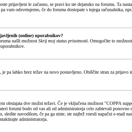
boste prijavljeni le začasno, se pravi ko ste dejansko na forumu. Ta nast
 pa vam odsvetujemo, če do foruma dostopate s tujega računalnika, npr. v
javljenih (online) uporabnikov?
foruma našli možnost
Skrij moj status prisotnosti
. Omogočite to možnos
h uporabnikov.
, je pa lahko brez težav na novo postavljeno. Obiščite stran za prijavo i
otem obstajata dve možni težavi. Če je vključena možnost "COPPA suppo
kateri forumi bodo od vas ali od administratorja celo zahtevali ponovno re
o, sledite navodilom, če pa ga niste, ste najbrž vnesli napačni e-mail na
ntaktirajte administratorja.