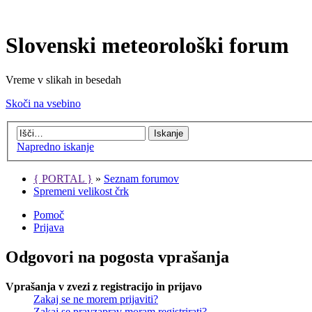
Slovenski meteorološki forum
Vreme v slikah in besedah
Skoči na vsebino
Napredno iskanje
{ PORTAL }
»
Seznam forumov
Spremeni velikost črk
Pomoč
Prijava
Odgovori na pogosta vprašanja
Vprašanja v zvezi z registracijo in prijavo
Zakaj se ne morem prijaviti?
Zakaj se pravzaprav moram registrirati?