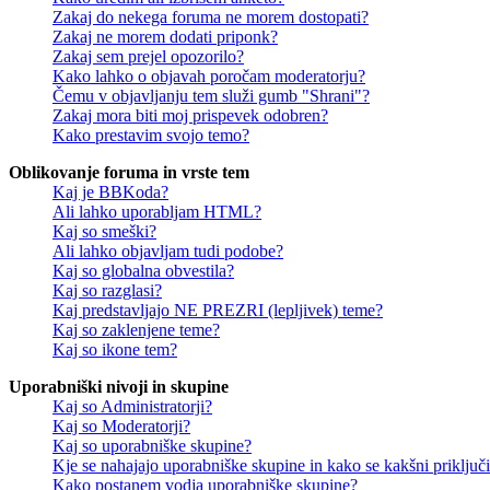
Zakaj do nekega foruma ne morem dostopati?
Zakaj ne morem dodati priponk?
Zakaj sem prejel opozorilo?
Kako lahko o objavah poročam moderatorju?
Čemu v objavljanju tem služi gumb "Shrani"?
Zakaj mora biti moj prispevek odobren?
Kako prestavim svojo temo?
Oblikovanje foruma in vrste tem
Kaj je BBKoda?
Ali lahko uporabljam HTML?
Kaj so smeški?
Ali lahko objavljam tudi podobe?
Kaj so globalna obvestila?
Kaj so razglasi?
Kaj predstavljajo NE PREZRI (lepljivek) teme?
Kaj so zaklenjene teme?
Kaj so ikone tem?
Uporabniški nivoji in skupine
Kaj so Administratorji?
Kaj so Moderatorji?
Kaj so uporabniške skupine?
Kje se nahajajo uporabniške skupine in kako se kakšni priključi
Kako postanem vodja uporabniške skupine?