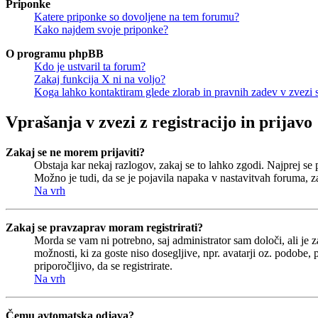
Priponke
Katere priponke so dovoljene na tem forumu?
Kako najdem svoje priponke?
O programu phpBB
Kdo je ustvaril ta forum?
Zakaj funkcija X ni na voljo?
Koga lahko kontaktiram glede zlorab in pravnih zadev v zvezi
Vprašanja v zvezi z registracijo in prijavo
Zakaj se ne morem prijaviti?
Obstaja kar nekaj razlogov, zakaj se to lahko zgodi. Najprej se pr
Možno je tudi, da se je pojavila napaka v nastavitvah foruma, z
Na vrh
Zakaj se pravzaprav moram registrirati?
Morda se vam ni potrebno, saj administrator sam določi, ali je 
možnosti, ki za goste niso dosegljive, npr. avatarji oz. podobe,
priporočljivo, da se registrirate.
Na vrh
Čemu avtomatska odjava?