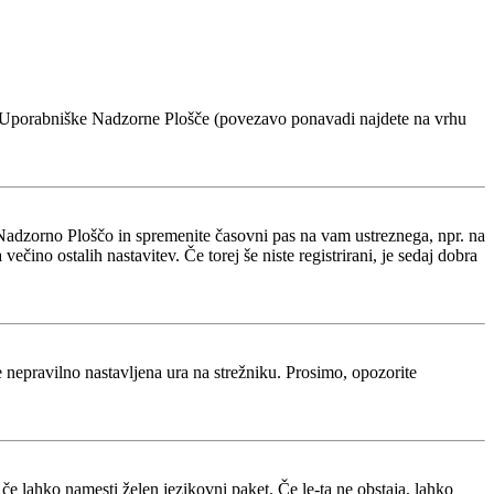
voje Uporabniške Nadzorne Plošče (povezavo ponavadi najdete na vrhu
Nadzorno Ploščo in spremenite časovni pas na vam ustreznega, npr. na
ino ostalih nastavitev. Če torej še niste registrirani, je sedaj dobra
je nepravilno nastavljena ura na strežniku. Prosimo, opozorite
 če lahko namesti želen jezikovni paket. Če le-ta ne obstaja, lahko