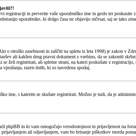
aviti?!
prvi registraciji in preverite vaše uporabniško ime in geslo ter poskusit
 odstranijo uporabnike, ki dolgo časa ne objavijo ničesar, saj se tako z
o otroški zasebnosti in zaščiti na spletu iz leta 1998) je zakon v Zdru
staršev ali kakšen drug pravni dokument z vsebino, da se zakoniti skrb
ki se želi registrirati, ali spletne strani, na kateri poskušate z registr
a vprašanja, razen tistih, ki so navedena spodaj.
ško ime, s katerim se skušate registrirati. Možno je tudi, da je administ
stvaril phpBB in ki vam omogočajo verodostojnost in prijavljenost na fo
 s prijavljanjem ali odjavljanjem, vam bo brisanje piškotkov morda poma