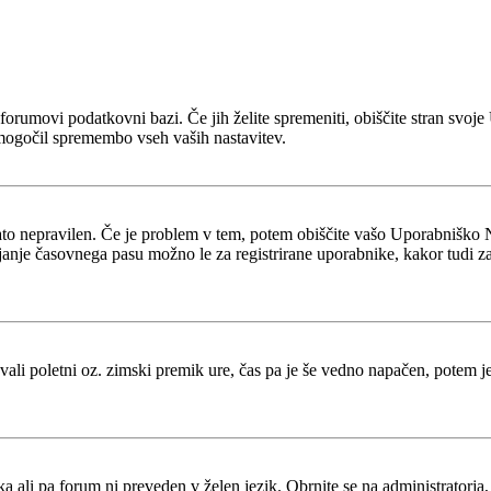
 v forumovi podatkovni bazi. Če jih želite spremeniti, obiščite stran s
mogočil spremembo vseh vaših nastavitev.
zato nepravilen. Če je problem v tem, potem obiščite vašo Uporabniško 
je časovnega pasu možno le za registrirane uporabnike, kakor tudi za več
tevali poletni oz. zimski premik ure, čas pa je še vedno napačen, potem 
ka ali pa forum ni preveden v želen jezik. Obrnite se na administratorja,