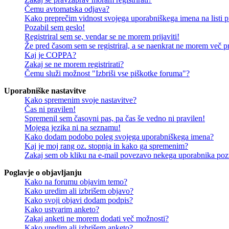
Čemu avtomatska odjava?
Kako preprečim vidnost svojega uporabniškega imena na listi pr
Pozabil sem geslo!
Registriral sem se, vendar se ne morem prijaviti!
Že pred časom sem se registriral, a se naenkrat ne morem več pri
Kaj je COPPA?
Zakaj se ne morem registrirati?
Čemu služi možnost "Izbriši vse piškotke foruma"?
Uporabniške nastavitve
Kako spremenim svoje nastavitve?
Čas ni pravilen!
Spremenil sem časovni pas, pa čas še vedno ni pravilen!
Mojega jezika ni na seznamu!
Kako dodam podobo poleg svojega uporabniškega imena?
Kaj je moj rang oz. stopnja in kako ga spremenim?
Zakaj sem ob kliku na e-mail povezavo nekega uporabnika pozv
Poglavje o objavljanju
Kako na forumu objavim temo?
Kako uredim ali izbrišem objavo?
Kako svoji objavi dodam podpis?
Kako ustvarim anketo?
Zakaj anketi ne morem dodati več možnosti?
Kako uredim ali izbrišem anketo?