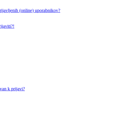
ijavljenih (online) uporabnikov?
javiti?!
an k prijavi?