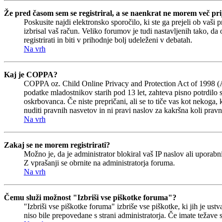
Že pred časom sem se registriral, a se naenkrat ne morem več prij
Poskusite najdi elektronsko sporočilo, ki ste ga prejeli ob vaši 
izbrisal vaš račun. Veliko forumov je tudi nastavljenih tako, da
registrirati in biti v prihodnje bolj udeleženi v debatah.
Na vrh
Kaj je COPPA?
COPPA oz. Child Online Privacy and Protection Act of 1998 (Akt 
podatke mladostnikov starih pod 13 let, zahteva pisno potrdilo 
oskrbovanca. Če niste prepričani, ali se to tiče vas kot nekoga, 
nuditi pravnih nasvetov in ni pravi naslov za kakršna koli pravn
Na vrh
Zakaj se ne morem registrirati?
Možno je, da je administrator blokiral vaš IP naslov ali uporabni
Z vprašanji se obrnite na administratorja foruma.
Na vrh
Čemu služi možnost "Izbriši vse piškotke foruma"?
"Izbriši vse piškotke foruma" izbriše vse piškotke, ki jih je u
niso bile prepovedane s strani administratorja. Če imate težave