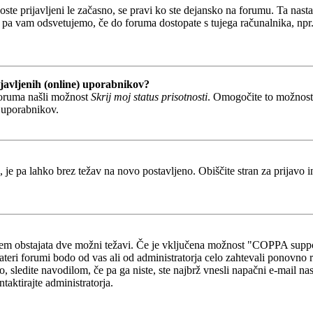
boste prijavljeni le začasno, se pravi ko ste dejansko na forumu. Ta nast
 pa vam odsvetujemo, če do foruma dostopate s tujega računalnika, npr. v
javljenih (online) uporabnikov?
foruma našli možnost
Skrij moj status prisotnosti
. Omogočite to možnos
h uporabnikov.
, je pa lahko brez težav na novo postavljeno. Obiščite stran za prijavo i
otem obstajata dve možni težavi. Če je vključena možnost "COPPA suppo
kateri forumi bodo od vas ali od administratorja celo zahtevali ponovno re
o, sledite navodilom, če pa ga niste, ste najbrž vnesli napačni e-mail na
ntaktirajte administratorja.