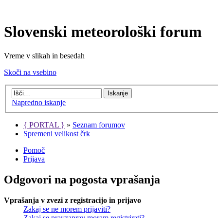
Slovenski meteorološki forum
Vreme v slikah in besedah
Skoči na vsebino
Napredno iskanje
{ PORTAL }
»
Seznam forumov
Spremeni velikost črk
Pomoč
Prijava
Odgovori na pogosta vprašanja
Vprašanja v zvezi z registracijo in prijavo
Zakaj se ne morem prijaviti?
Zakaj se pravzaprav moram registrirati?