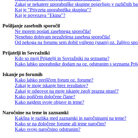
Zakaj se nekatere uporabniške skupine pojavljajo v različnih b
Kaj je "Privzeta uporabniška skupina"?
Kaj je povezava "Ekipa"?
Pošiljanje zasebnih sporočil
Ne morem poslati zasebnega sporočila!
Nenehno dobivam nezaželena zasebna sporočila!
Od nekoga na forumu sem dobil vsiljeno (spam) oz. žaljivo spo
Prijatelji in Sovražniki
Kdo so moji Prijatelji in Sovražniki na seznamu?
Kako lahko uporabnike dodam na oz. odstranim s seznama Prija
Iskanje po forumih
Kako lahko preiščem forum oz. forume?
Zakaj je moje iskanje brez rezultatov?
Zakaj je odgovor na moje iskanje zgolj prazna stran!?
Kako poiščem določene člane?
Kako najdem svoje objave in teme?
Naročnine na teme in zaznamki
Kakšna je razlika med zaznamki in naročninami na teme?
Kako se na določene forume ali teme naročim?
Kako svojo naročnino odstranim?