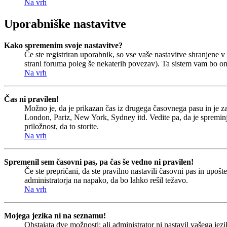
Na vrh
Uporabniške nastavitve
Kako spremenim svoje nastavitve?
Če ste registriran uporabnik, so vse vaše nastavitve shranjene
strani foruma poleg še nekaterih povezav). Ta sistem vam bo o
Na vrh
Čas ni pravilen!
Možno je, da je prikazan čas iz drugega časovnega pasu in je 
London, Pariz, New York, Sydney itd. Vedite pa, da je spreminjan
priložnost, da to storite.
Na vrh
Spremenil sem časovni pas, pa čas še vedno ni pravilen!
Če ste prepričani, da ste pravilno nastavili časovni pas in upoš
administratorja na napako, da bo lahko rešil težavo.
Na vrh
Mojega jezika ni na seznamu!
Obstajata dve možnosti: ali administrator ni nastavil vašega jezi