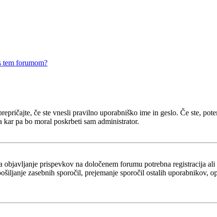
 s tem forumom?
epričajte, če ste vnesli pravilno uporabniško ime in geslo. Če ste, potem 
a kar pa bo moral poskrbeti sam administrator.
za objavljanje prispevkov na določenem forumu potrebna registracija al
 pošiljanje zasebnih sporočil, prejemanje sporočil ostalih uporabnikov, 