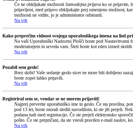
Če ne obkljukate možnosti
Samodejna prijava
ko se prijavite, 
prijavljeni, med prijavo obkljukajte prej omenjeno možnost, kar
možnosti ne vidite, jo je administrator odstranil.
Na vrh
Kako preprečim vidnost svojega uporabniškega imena na listi pri
Na vaši Uporabniški Nadzorni Plošči boste pod Nastavitvami 
moderatorjem in seveda vam. Šteti boste kot eden izmed skriti
Na vrh
Pozabil sem geslo!
Brez skrbi! Vaše sedanje geslo sicer ne more biti dobljeno nazaj
boste zopet lahko prijavili.
Na vrh
Registriral sem se, vendar se ne morem prijaviti!
Najprej preverite uporabniško ime in geslo. Če sta pravilna, p
pod 13 let, boste morali slediti navodilom, ki ste jih prejeli. Ne
podana tudi med registracijo. Če ste prejeli elektronsko sporočil
pošto. Če ste prepričani, da ste vnesli pravilen e-mail naslov, ko
Na vrh