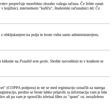
avitev preprečuje morebitno zlorabo vašega računa. Če želite ostati
 knjižnici, internetnem "kafiču", študentski računalnici itd. Če
t z obkljukanjem
polja in boste vidni samo administratorjem,
Da
n kliknite na
Pozabil sem geslo
. Sledite navodilom in v kratkem se
rt" (COPPA podpora) in ste se med registracijo označili za starega
gistracijo, predno se boste lahko prijavili; ta informacija vam je bila
slov ali pa vam je sporočilo izbrisal filter za "spam" oz. nezaželeno