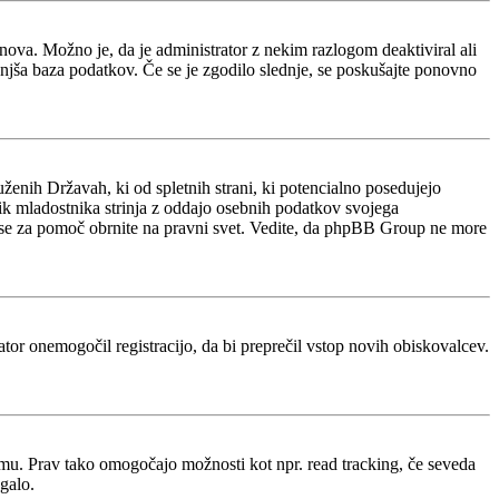
e znova. Možno je, da je administrator z nekim razlogom deaktiviral ali
manjša baza podatkov. Če se je zgodilo slednje, se poskušajte ponovno
ženih Državah, ki od spletnih strani, ki potencialno posedujejo
nik mladostnika strinja z oddajo osebnih podatkov svojega
acijo, se za pomoč obrnite na pravni svet. Vedite, da phpBB Group ne more
rator onemogočil registracijo, da bi preprečil vstop novih obiskovalcev.
rumu. Prav tako omogočajo možnosti kot npr. read tracking, če seveda
galo.