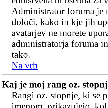
edinstvena in osebna za 
Administrator foruma je t
določi, kako in kje jih u
avatarjev ne morete upora
administratorja foruma in
tako.
Na vrh
Kaj je moj rang oz. stopn
Rangi oz. stopnje, ki se
imenom, prikazujejo, koli