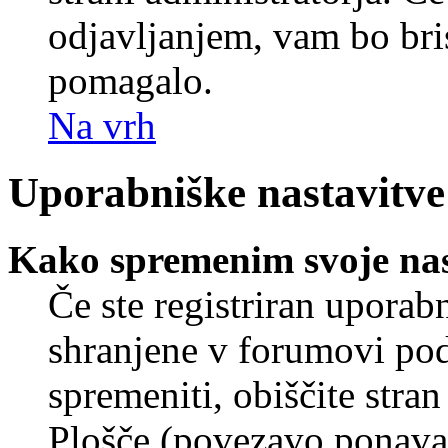
odjavljanjem, vam bo br
pomagalo.
Na vrh
Uporabniške nastavitve
Kako spremenim svoje nas
Če ste registriran uporab
shranjene v forumovi poda
spremeniti, obiščite str
Plošče (povezavo ponavad