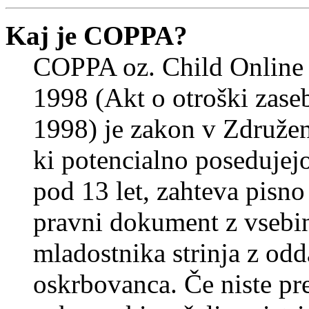
Kaj je COPPA?
COPPA oz. Child Online 
1998 (Akt o otroški zasebn
1998) je zakon v Združeni
ki potencialno posedujej
pod 13 let, zahteva pisno
pravni dokument z vsebin
mladostnika strinja z od
oskrbovanca. Če niste prep