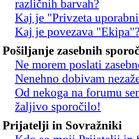
različnih barvah?
Kaj je "Privzeta uporabn
Kaj je povezava "Ekipa"
Pošiljanje zasebnih sporoč
Ne morem poslati zasebn
Nenehno dobivam nezažel
Od nekoga na forumu sem
žaljivo sporočilo!
Prijatelji in Sovražniki