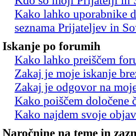
Kdo so moji Prijatelji i
Kako lahko uporabnike d
seznama Prijateljev in S
Iskanje po forumih
Kako lahko preiščem for
Zakaj je moje iskanje bre
Zakaj je odgovor na moje 
Kako poiščem določene č
Kako najdem svoje objav
Naročnine na teme in zaz