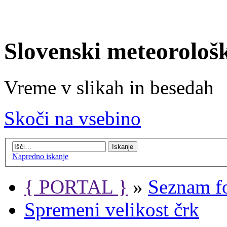
Slovenski meteorološ
Vreme v slikah in besedah
Skoči na vsebino
Napredno iskanje
{ PORTAL }
»
Seznam f
Spremeni velikost črk