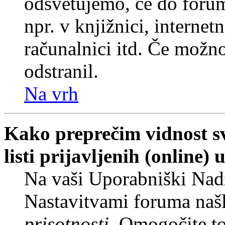
odsvetujemo, če do forum
npr. v knjižnici, internet
računalnici itd. Če možnos
odstranil.
Na vrh
Kako preprečim vidnost s
listi prijavljenih (online
Na vaši Uporabniški Nadz
Nastavitvami foruma naš
prisotnosti
. Omogočite t