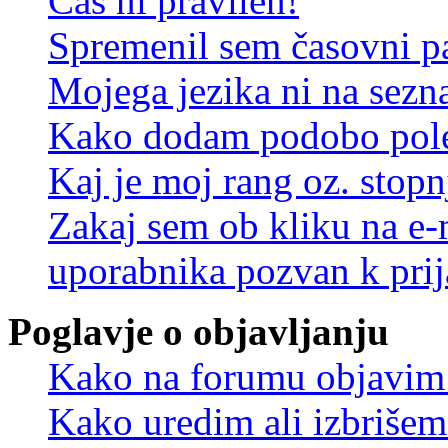
Čas ni pravilen!
Spremenil sem časovni pa
Mojega jezika ni na sez
Kako dodam podobo pole
Kaj je moj rang oz. stop
Zakaj sem ob kliku na e
uporabnika pozvan k prij
Poglavje o objavljanju
Kako na forumu objavim
Kako uredim ali izbriše