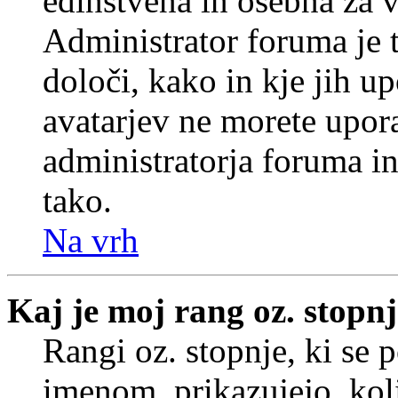
edinstvena in osebna za 
Administrator foruma je t
določi, kako in kje jih u
avatarjev ne morete upora
administratorja foruma in
tako.
Na vrh
Kaj je moj rang oz. stopn
Rangi oz. stopnje, ki se
imenom, prikazujejo, koli