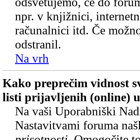
odsvetujemo, če do forum
npr. v knjižnici, internet
računalnici itd. Če možnos
odstranil.
Na vrh
Kako preprečim vidnost s
listi prijavljenih (online
Na vaši Uporabniški Nadz
Nastavitvami foruma naš
prisotnosti
. Omogočite t