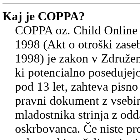
Kaj je COPPA?
COPPA oz. Child Online 
1998 (Akt o otroški zasebn
1998) je zakon v Združeni
ki potencialno posedujej
pod 13 let, zahteva pisno
pravni dokument z vsebin
mladostnika strinja z od
oskrbovanca. Če niste prep