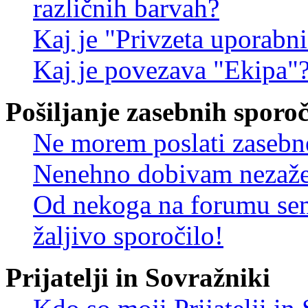
različnih barvah?
Kaj je "Privzeta uporabn
Kaj je povezava "Ekipa"
Pošiljanje zasebnih sporoč
Ne morem poslati zasebn
Nenehno dobivam nezažel
Od nekoga na forumu sem
žaljivo sporočilo!
Prijatelji in Sovražniki