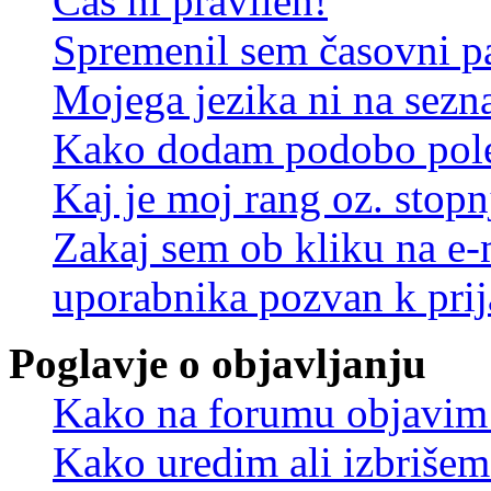
Čas ni pravilen!
Spremenil sem časovni pa
Mojega jezika ni na sez
Kako dodam podobo pole
Kaj je moj rang oz. stop
Zakaj sem ob kliku na e
uporabnika pozvan k prij
Poglavje o objavljanju
Kako na forumu objavim
Kako uredim ali izbriše