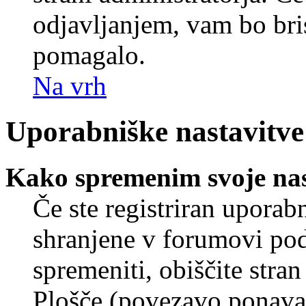
odjavljanjem, vam bo br
pomagalo.
Na vrh
Uporabniške nastavitve
Kako spremenim svoje nas
Če ste registriran uporab
shranjene v forumovi poda
spremeniti, obiščite str
Plošče (povezavo ponavad