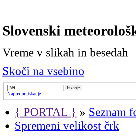
Slovenski meteorološ
Vreme v slikah in besedah
Skoči na vsebino
Napredno iskanje
{ PORTAL }
»
Seznam f
Spremeni velikost črk