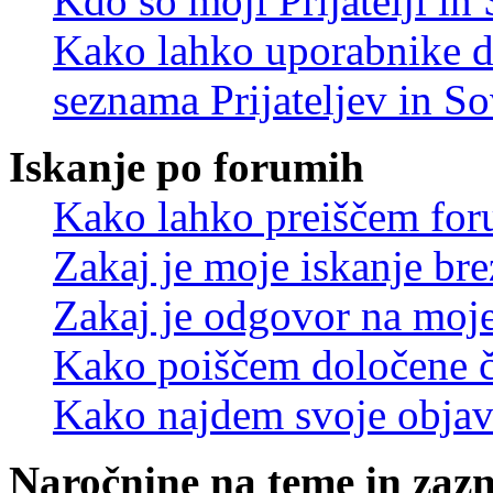
Kdo so moji Prijatelji i
Kako lahko uporabnike d
seznama Prijateljev in S
Iskanje po forumih
Kako lahko preiščem for
Zakaj je moje iskanje bre
Zakaj je odgovor na moje 
Kako poiščem določene č
Kako najdem svoje objav
Naročnine na teme in zaz