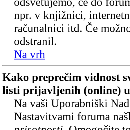
odsvetujemo, če do forum
npr. v knjižnici, internet
računalnici itd. Če možnos
odstranil.
Na vrh
Kako preprečim vidnost s
listi prijavljenih (online
Na vaši Uporabniški Nadz
Nastavitvami foruma naš
prisotnosti
. Omogočite t