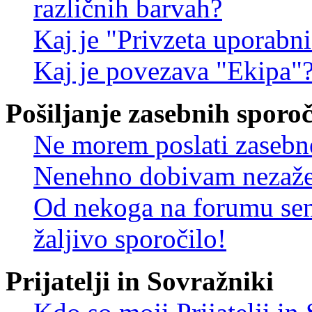
različnih barvah?
Kaj je "Privzeta uporabn
Kaj je povezava "Ekipa"
Pošiljanje zasebnih sporoč
Ne morem poslati zasebn
Nenehno dobivam nezažel
Od nekoga na forumu sem
žaljivo sporočilo!
Prijatelji in Sovražniki