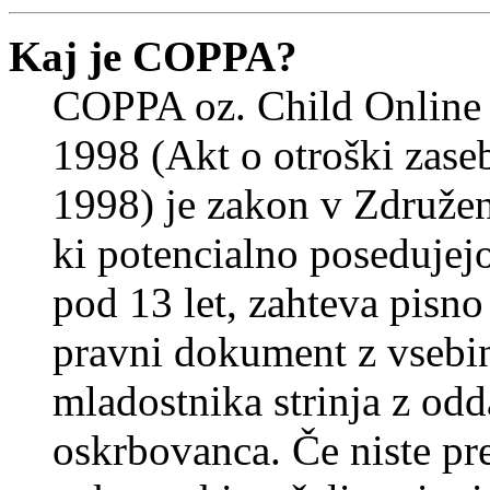
Kaj je COPPA?
COPPA oz. Child Online 
1998 (Akt o otroški zasebn
1998) je zakon v Združeni
ki potencialno posedujej
pod 13 let, zahteva pisno
pravni dokument z vsebin
mladostnika strinja z od
oskrbovanca. Če niste prep