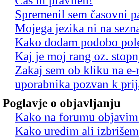
Čas ni pravilen!
Spremenil sem časovni pa
Mojega jezika ni na sez
Kako dodam podobo pole
Kaj je moj rang oz. stop
Zakaj sem ob kliku na e
uporabnika pozvan k prij
Poglavje o objavljanju
Kako na forumu objavim
Kako uredim ali izbriše