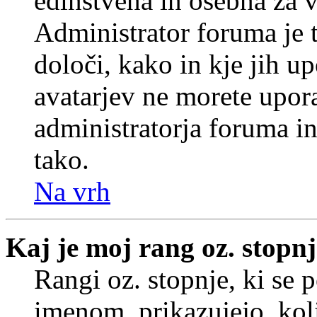
edinstvena in osebna za 
Administrator foruma je t
določi, kako in kje jih u
avatarjev ne morete upora
administratorja foruma in
tako.
Na vrh
Kaj je moj rang oz. stopn
Rangi oz. stopnje, ki se
imenom, prikazujejo, koli