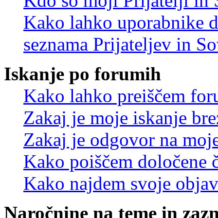
Kdo so moji Prijatelji i
Kako lahko uporabnike d
seznama Prijateljev in S
Iskanje po forumih
Kako lahko preiščem for
Zakaj je moje iskanje bre
Zakaj je odgovor na moje 
Kako poiščem določene č
Kako najdem svoje objav
Naročnine na teme in zaz