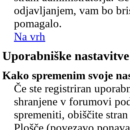
odjavljanjem, vam bo br
pomagalo.
Na vrh
Uporabniške nastavitve
Kako spremenim svoje nas
Če ste registriran uporab
shranjene v forumovi poda
spremeniti, obiščite str
Plošče (povezavo ponavad