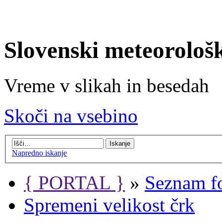
Slovenski meteorološ
Vreme v slikah in besedah
Skoči na vsebino
Napredno iskanje
{ PORTAL }
»
Seznam f
Spremeni velikost črk