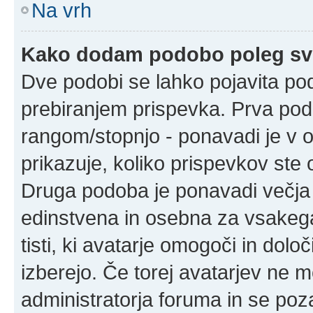
Na vrh
Kako dodam podobo poleg sv
Dve podobi se lahko pojavita p
prebiranjem prispevka. Prva po
rangom/stopnjo - ponavadi je v ob
prikazuje, koliko prispevkov ste o
Druga podoba je ponavadi večja 
edinstvena in osebna za vsakega
tisti, ki avatarje omogoči in določ
izberejo. Če torej avatarjev ne m
administratorja foruma in se poz