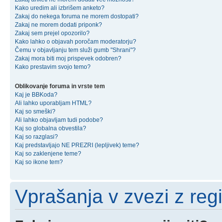
Kako uredim ali izbrišem anketo?
Zakaj do nekega foruma ne morem dostopati?
Zakaj ne morem dodati priponk?
Zakaj sem prejel opozorilo?
Kako lahko o objavah poročam moderatorju?
Čemu v objavljanju tem služi gumb "Shrani"?
Zakaj mora biti moj prispevek odobren?
Kako prestavim svojo temo?
Oblikovanje foruma in vrste tem
Kaj je BBKoda?
Ali lahko uporabljam HTML?
Kaj so smeški?
Ali lahko objavljam tudi podobe?
Kaj so globalna obvestila?
Kaj so razglasi?
Kaj predstavljajo NE PREZRI (lepljivek) teme?
Kaj so zaklenjene teme?
Kaj so ikone tem?
Vprašanja v zvezi z regis