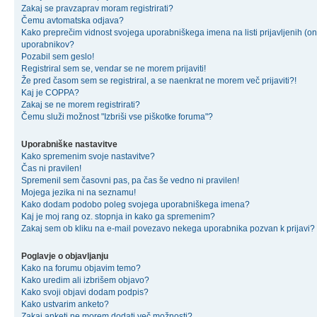
Zakaj se pravzaprav moram registrirati?
Čemu avtomatska odjava?
Kako preprečim vidnost svojega uporabniškega imena na listi prijavljenih (on
uporabnikov?
Pozabil sem geslo!
Registriral sem se, vendar se ne morem prijaviti!
Že pred časom sem se registriral, a se naenkrat ne morem več prijaviti?!
Kaj je COPPA?
Zakaj se ne morem registrirati?
Čemu služi možnost "Izbriši vse piškotke foruma"?
Uporabniške nastavitve
Kako spremenim svoje nastavitve?
Čas ni pravilen!
Spremenil sem časovni pas, pa čas še vedno ni pravilen!
Mojega jezika ni na seznamu!
Kako dodam podobo poleg svojega uporabniškega imena?
Kaj je moj rang oz. stopnja in kako ga spremenim?
Zakaj sem ob kliku na e-mail povezavo nekega uporabnika pozvan k prijavi?
Poglavje o objavljanju
Kako na forumu objavim temo?
Kako uredim ali izbrišem objavo?
Kako svoji objavi dodam podpis?
Kako ustvarim anketo?
Zakaj anketi ne morem dodati več možnosti?