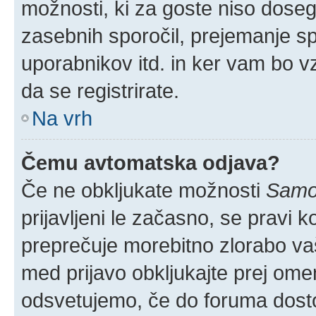
možnosti, ki za goste niso doseglj
zasebnih sporočil, prejemanje spo
uporabnikov itd. in ker vam bo vz
da se registrirate.
Na vrh
Čemu avtomatska odjava?
Če ne obkljukate možnosti
Samod
prijavljeni le začasno, se pravi 
preprečuje morebitno zlorabo vaše
med prijavo obkljukajte prej om
odsvetujemo, če do foruma dostop