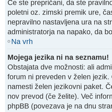
Če ste prepričani, da ste praviln
poletni oz. zimski premik ure, č
nepravilno nastavljena ura na st
administratorja na napako, da bo
Na vrh
Mojega jezika ni na seznamu!
Obstajata dve možnosti: ali admin
forum ni preveden v želen jezik. 
namesti želen jezikovni paket. Če
nov prevod (če želite). Več infor
phpBB (povezava je na dnu stran