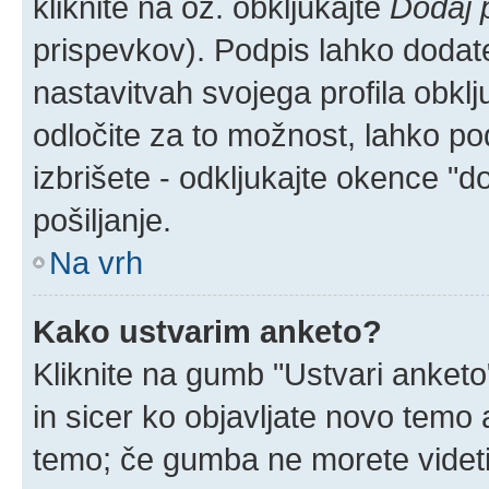
kliknite na oz. obkljukajte
Dodaj 
prispevkov). Podpis lahko dodate 
nastavitvah svojega profila obkl
odločite za to možnost, lahko p
izbrišete - odkljukajte okence "
pošiljanje.
Na vrh
Kako ustvarim anketo?
Kliknite na gumb "Ustvari anket
in sicer ko objavljate novo temo 
temo; če gumba ne morete videti