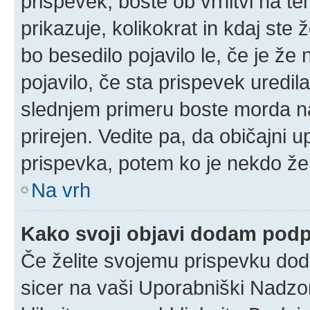
prispevek, boste ob vrnitvi na t
prikazuje, kolikokrat in kdaj ste 
bo besedilo pojavilo le, če je ž
pojavilo, če sta prispevek uredil
slednjem primeru boste morda naš
prirejen. Vedite pa, da običajni u
prispevka, potem ko je nekdo že
Na vrh
Kako svoji objavi dodam pod
Če želite svojemu prispevku dodat
sicer na vaši Uporabniški Nadzor