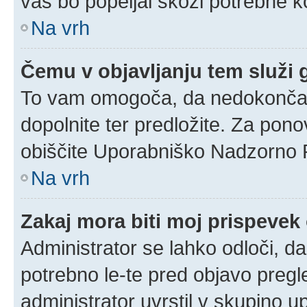
vas bo popeljal skozi potrebne ko
Na vrh
Čemu v objavljanju tem služi
To vam omogoča, da nedokončan 
dopolnite ter predložite. Za pon
obiščite Uporabniško Nadzorno 
Na vrh
Zakaj mora biti moj prispeve
Administrator se lahko odloči, da
potrebno le-te pred objavo pregle
administrator uvrstil v skupino u