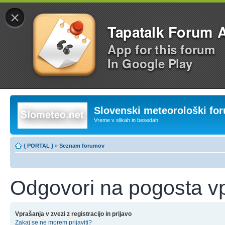
×
Tapatalk Forum 
App for this forum
In Google Play
Slovenski meteorološki fo
Vreme v slikah in besedah
{ PORTAL }
»
Seznam forumov
Odgovori na pogosta v
Vprašanja v zvezi z registracijo in prijavo
Zakaj se ne morem prijaviti?