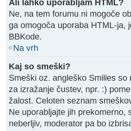
Ali lahko uporabljam HTML?
Ne, na tem forumu ni mogoče obja
ga omogoča uporaba HTML-ja, j
BBKode.
Na vrh
Kaj so smeški?
Smeški oz. angleško Smilies so m
za izražanje čustev, npr. :) pom
žalost. Celoten seznam smeškov 
Ne uporabljajte jih prekomerno, 
neberljiv, moderator pa bo izbris