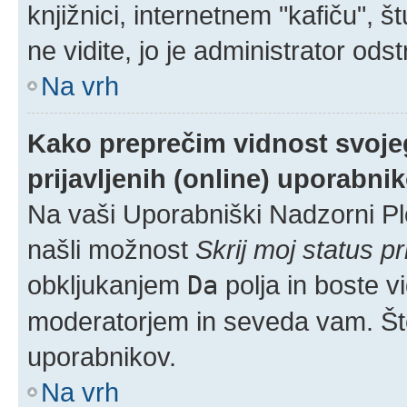
knjižnici, internetnem "kafiču", š
ne vidite, jo je administrator odstr
Na vrh
Kako preprečim vidnost svoje
prijavljenih (online) uporabni
Na vaši Uporabniški Nadzorni Pl
našli možnost
Skrij moj status pr
obkljukanjem
Da
polja in boste v
moderatorjem in seveda vam. Šte
uporabnikov.
Na vrh