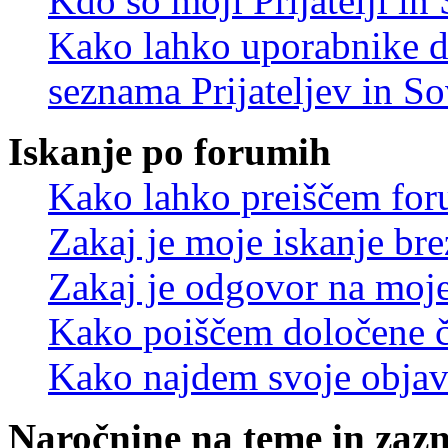
Kdo so moji Prijatelji i
Kako lahko uporabnike d
seznama Prijateljev in S
Iskanje po forumih
Kako lahko preiščem for
Zakaj je moje iskanje bre
Zakaj je odgovor na moje 
Kako poiščem določene č
Kako najdem svoje objav
Naročnine na teme in zaz