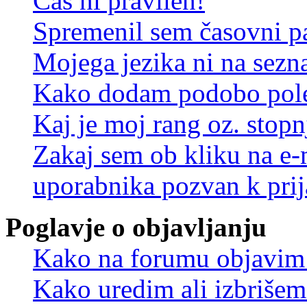
Čas ni pravilen!
Spremenil sem časovni pa
Mojega jezika ni na sez
Kako dodam podobo pole
Kaj je moj rang oz. stop
Zakaj sem ob kliku na e
uporabnika pozvan k prij
Poglavje o objavljanju
Kako na forumu objavim
Kako uredim ali izbriše