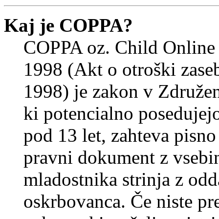
Kaj je COPPA?
COPPA oz. Child Online 
1998 (Akt o otroški zasebn
1998) je zakon v Združeni
ki potencialno posedujej
pod 13 let, zahteva pisno
pravni dokument z vsebin
mladostnika strinja z od
oskrbovanca. Če niste prep