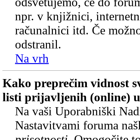
odsvetujemo, če do forum
npr. v knjižnici, internet
računalnici itd. Če možnos
odstranil.
Na vrh
Kako preprečim vidnost s
listi prijavljenih (online
Na vaši Uporabniški Nadz
Nastavitvami foruma naš
prisotnosti
. Omogočite t