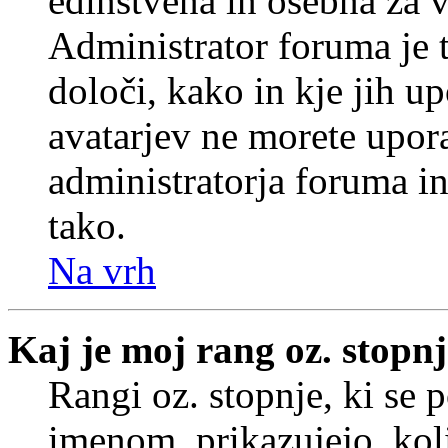
edinstvena in osebna za 
Administrator foruma je t
določi, kako in kje jih u
avatarjev ne morete upora
administratorja foruma in
tako.
Na vrh
Kaj je moj rang oz. stopn
Rangi oz. stopnje, ki se
imenom, prikazujejo, koli