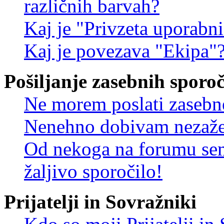
različnih barvah?
Kaj je "Privzeta uporabn
Kaj je povezava "Ekipa"
Pošiljanje zasebnih sporoč
Ne morem poslati zasebn
Nenehno dobivam nezažel
Od nekoga na forumu sem
žaljivo sporočilo!
Prijatelji in Sovražniki