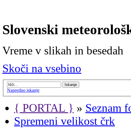
Slovenski meteorološ
Vreme v slikah in besedah
Skoči na vsebino
Napredno iskanje
{ PORTAL }
»
Seznam f
Spremeni velikost črk