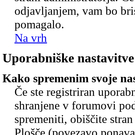
odjavljanjem, vam bo br
pomagalo.
Na vrh
Uporabniške nastavitve
Kako spremenim svoje nas
Če ste registriran uporab
shranjene v forumovi poda
spremeniti, obiščite str
Plošče (povezavo ponavad